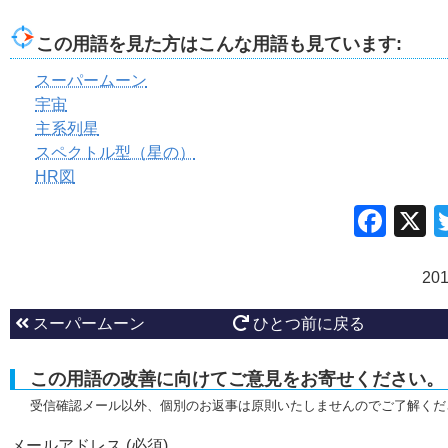
この用語を見た方はこんな用語も見ています:
スーパームーン
宇宙
主系列星
スペクトル型（星の）
HR図
Fac
20
スーパームーン
ひとつ前に戻る
この用語の改善に向けてご意見をお寄せください。
受信確認メール以外、個別のお返事は原則いたしませんのでご了解くだ
メールアドレス (必須)