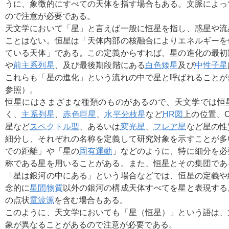
うに、象徴的にすべての天体を指す場合もある。文脈によっ
ので注意が必要である。
天文学において「星」と言えば一般に恒星を指し、惑星や流
ことはない。恒星は「天体内部の核融合によりエネルギーを
ている天体」である。この定義からすれば、星の進化の最初
や
前主系列星
、及び最後期段階にある
白色矮星
及び
中性子星
これらも「星の進化」という流れの中で星と呼ばれることが
参照）。
恒星にはさまざまな種類のものがあるので、天文学では恒
く、
主系列星
、
赤色巨星
、
水平分枝星
など
HR図
上の位置、
星など
スペクトル型
、あるいは
変光星
、
フレア星
など星の性
細分し、それぞれの名称を定義して研究対象を示すことが多
での距離」や「星の
固有運動
」などのように、特に細分を必
称である星を用いることがある。また、恒星とその集団であ
「星は銀河の中にある」という場合などでは、恒星の定義や
念的に
星間物質
以外の銀河の構成天体すべてを星と表現する
の点状
電波源
を含む場合もある。
このように、天文学においても「星（恒星）」という語は、
象が異なることがあるので注意が必要である。