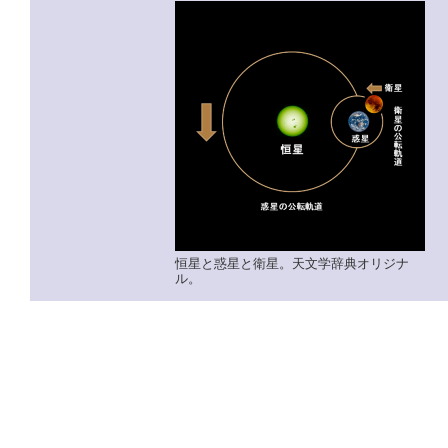
恒星と惑星と衛星。天文学辞典オリジナ
ル。