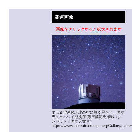
関連画像
画像をクリックすると拡大されます
すばる望遠鏡と北の空に輝く星たち。国立
天文台ハワイ観測所 藤原英明氏撮影（ク
レジット：国立天文台）
https://www.subarutelescope.org/Gallery/j_star