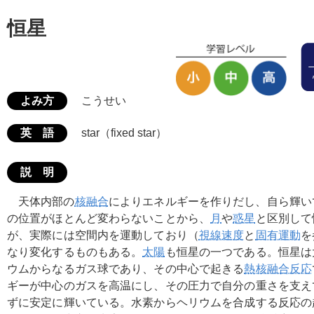
恒星
よみ方
こうせい
英 語
star（fixed star）
説 明
天体内部の
核融合
によりエネルギーを作りだし、自ら輝い
の位置がほとんど変わらないことから、
月
や
惑星
と区別して
が、実際には空間内を運動しており（
視線速度
と
固有運動
を
なり変化するものもある。
太陽
も恒星の一つである。恒星は
ウムからなるガス球であり、その中心で起きる
熱核融合反応
ギーが中心のガスを高温にし、その圧力で自分の重さを支え
ずに安定に輝いている。水素からヘリウムを合成する反応の