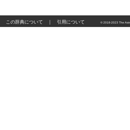
この辞典について
｜
引用について
© 2018-2023 The Astr