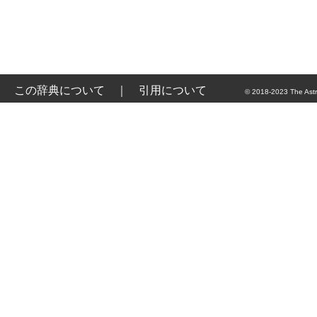
この辞典について
｜
引用について
© 2018-2023 The Astr