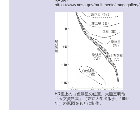
NASA）
https://www.nasa.gov/multimedia/imagegallery
HR図上の白色矮星の位置。大脇直明他
「天文資料集」（東京大学出版会、1989
年）の原図をもとに制作。