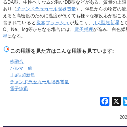
るDA型、中性ヘリウムの強いDB型などがある。質量の上限は
あり（
チャンドラセカール限界質量
）、伴星からの物質の流
えると高密度のために温度が低くても様々な核反応が起こる
含まれていると
炭素フラッシュ
が起こり、
Ⅰa型超新星
と
O、Ne、Mg等からなる場合には、
電子捕獲
が進み、白色矮
星
になる。
この用語を見た方はこんな用語も見ています:
核融合
バルマー線
Ⅰa型超新星
チャンドラセカール限界質量
電子縮退
Fac
20