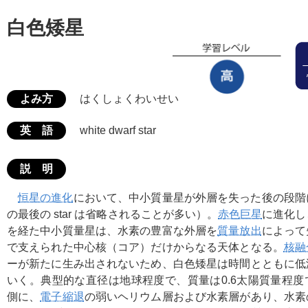
白色矮星
よみ方
はくしょくわいせい
英 語
white dwarf star
説 明
恒星の進化
において、中小質量星が外層を失った後の段階
の最後の star は省略されることが多い）。
赤色巨星
に進化し
を経た中小質量星は、水素の豊富な外層を
質量放出
によって
で支えられた中心核（コア）だけからなる天体となる。
核融
ーが新たに生み出されないため、白色矮星は時間とともに低
いく。典型的な直径は地球程度で、質量は0.6太陽質量程
側に、
電子縮退
の弱いヘリウム層および水素層があり、水素