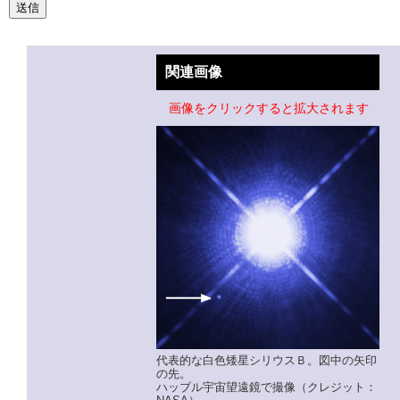
関連画像
画像をクリックすると拡大されます
代表的な白色矮星シリウスＢ。図中の矢印
の先。
ハッブル宇宙望遠鏡で撮像（クレジット：