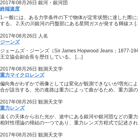
2017年08月26日
銀河・銀河団
終端速度
1.一般には、ある力学条件の下で物体が定常状態に達した際
する。 2.天の川銀河の円盤部にある星間ガスが発する輝線ス […
2017年08月26日
人名
ジーンズ
ジェームズ・ジーンズ（Sir James Hopwood Jean
王立協会副会長を歴任している。 […]
2017年08月26日
観測天文学
重力マイクロレンズ
偏向角がわずかで画像としては変化が観測できないが増光によ
合が該当する。光の進路は重力によって曲がるため、重力源の背
2017年08月26日
観測天文学
重力レンズ
遠くの天体から出た光が、途中にある銀河や銀河団などの重力
相対性理論の帰結の一つであり、重力レンズ方程式で記述される
2017年08月26日
観測天文学