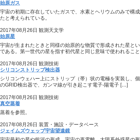
始原ガス
宇宙の初期に存在していたガスで、水素とヘリウムのみで構成
たと考えられている。
2017年08月26日
観測天文学
始原星
宇宙が生まれたときと同様の始原的な物質で形成された星とい
である。第一世代の星を指す初代星と同じ意味で使われることが
2017年08月26日
観測技術
シリコンストリップ検出器
シリコンウェハー上にストリップ（帯）状の電極を実装し、個別
のGRID検出器で、ガンマ線が引き起こす電子-陽電子 […]
2017年08月26日
観測技術
真空蒸着
蒸着を参照。
2017年08月26日
装置・施設・データベース
ジェイムズウェッブ宇宙望遠鏡
宇宙最初の星や銀河の形成、宇宙の再電離、太陽系外惑星の形