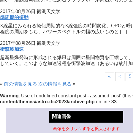
2017年08月26日
観測天文学
準周期的振動
X線星にみられる擬似周期的なX線強度の時間変化。QPOと呼
程度の周期をもち、パワースペクトルの幅の広いものと […]
2017年08月26日
観測天文学
衝撃波加速
超新星爆発時に形成される爆風は周囲の星間物質を圧縮して、
していく。このような加速過程を衝撃波加速（あるいは統計加速
«
<
5
«
前の情報を見る
次の情報を見る
»
Warning
: Use of undefined constant post - assumed 'post' (this 
content/themes/astro-dic2023/archive.php
on line
33
関連画像
画像をクリックすると拡大されます