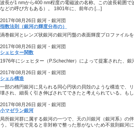
波長が1 nmから400 nm程度の電磁波の名称。この波長範
などの呼び方もある）。 1801年に、前年の […]
2017年08月26日
銀河・銀河団
指数法則（銀河の輝度分布の）
渦巻銀河とレンズ状銀河の銀河円盤の表面輝度プロファイルを記述する近似式。 I を表面輝
2017年08月26日
銀河・銀河団
シェヒター関数
1976年にシェヒター（P.Schechter）によって提案された、銀河の光度関
2017年08月26日
銀河・銀河団
シェル構造
一部の楕円銀河に見られる同心円状の貝殻のような構造で、リ
壊され、細長く引き伸ばされてできたと考えられている。もしそ
2017年08月26日
銀河・銀河団
小マゼラン銀河
局所銀河群に属する銀河の一つで、天の川銀河（銀河系）の伴
う。可視光で見ると非対称で整った形がないため不規則銀河に分