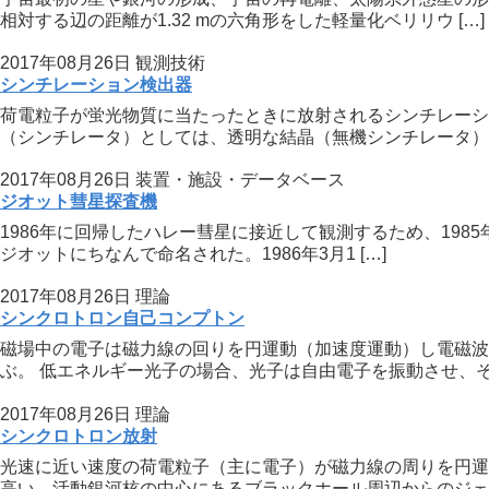
相対する辺の距離が1.32 mの六角形をした軽量化ベリリウ […]
2017年08月26日
観測技術
シンチレーション検出器
荷電粒子が蛍光物質に当たったときに放射されるシンチレーシ
（シンチレータ）としては、透明な結晶（無機シンチレータ）や
2017年08月26日
装置・施設・データベース
ジオット彗星探査機
1986年に回帰したハレー彗星に接近して観測するため、198
ジオットにちなんで命名された。1986年3月1 […]
2017年08月26日
理論
シンクロトロン自己コンプトン
磁場中の電子は磁力線の回りを円運動（加速度運動）し電磁波
ぶ。 低エネルギー光子の場合、光子は自由電子を振動させ、その
2017年08月26日
理論
シンクロトロン放射
光速に近い速度の荷電粒子（主に電子）が磁力線の周りを円運
高い。活動銀河核の中心にあるブラックホール周辺からのジェッ