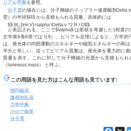
リアル平衡
も参照。
分子雲
の場合には、分子輝線のドップラー速度幅
$\Delta 
雲）の半径
$R$
から見積もられる質量。具体的には
$$ M_{\rm V}=\alpha \Delta v ^2 R / G$$
と表記される。ここで
$\alpha$
は形状を考慮した1程度の
文学第6巻8章では 0.9）。ビリアル定理によると、力学
は、発光体の内部運動のエネルギーや磁気エネルギーの和は
半分と等しい。従ってビリアル質量は、発光体を重力的に束
質量を表す。これに対して分子輝線の光度から見積もられ
（luminous mass） と呼ぶ。
この用語を見た方はこんな用語も見ています:
楕円銀河
微視的乱流
力学平衡
ひので衛星
分子雲