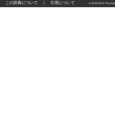
この辞典について
｜
引用について
© 2018-2023 The Astr