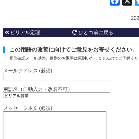
Fac
20
ビリアル定理
ひとつ前に戻る
この用語の改善に向けてご意見をお寄せください。
受信確認メール以外、個別のお返事は原則いたしませんのでご了解くだ
メールアドレス (必須)
用語名（自動入力・改名不可）
メッセージ本文 (必須)