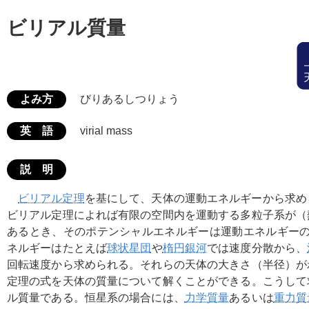
ビリアル質量
よみ方
びりあるしつりょう
英 語
virial mass
説 明
ビリアル定理
を基にして、天体の運動エネルギーから求め
ビリアル定理によれば有限の空間内を運動する多粒子系が（
あるとき、そのポテンシャルエネルギーは運動エネルギーの
ネルギーはたとえば
球状星団
や
楕円銀河
では速度分散から、
回転速度から求められる。それらの天体の大きさ（半径）が
定理の式を天体の質量について解くことができる。こうして
ル質量である。恒星系の場合には、
力学質量
あるいは
重力質