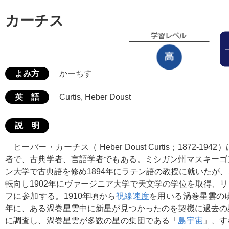
カーチス
よみ方
かーちす
英 語
Curtis, Heber Doust
説 明
ヒーバー・カーチス（ Heber Doust Curtis；1872-1
者で、古典学者、言語学者でもある。ミシガン州マスキーゴ
ン大学で古典語を修め1894年にラテン語の教授に就いたが
転向し1902年にヴァージニア大学で天文学の学位を取得、
フに参加する。1910年頃から
視線速度
を用いる渦巻星雲の研
年に、ある渦巻星雲中に新星が見つかったのを契機に過去の
に調査し、渦巻星雲が多数の星の集団である「
島宇宙
」、す