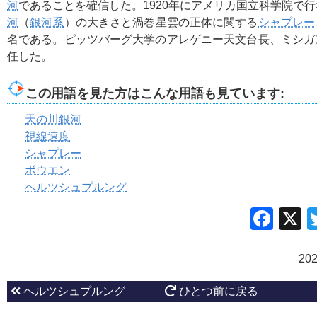
河
であることを確信した。1920年にアメリカ国立科学院で
河
（
銀河系
）の大きさと渦巻星雲の正体に関する
シャプレー
名である。ピッツバーグ大学のアレゲニー天文台長、ミシガ
任した。
この用語を見た方はこんな用語も見ています:
天の川銀河
視線速度
シャプレー
ボウエン
ヘルツシュプルング
Fac
20
ヘルツシュプルング
ひとつ前に戻る