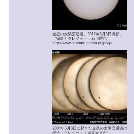
金星の太陽面通過。2012年6月6日撮影。
（撮影とクレジット：石川勝也）
http://www.neptune.carina.gr.jp/wp/
2004年6月8日に起きた金星の太陽面通過の
様子（クレジット：国立天文台）