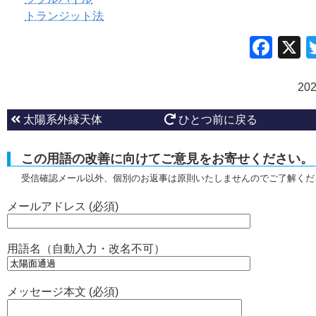
トランジット法
Fac
20
太陽系外縁天体
ひとつ前に戻る
この用語の改善に向けてご意見をお寄せください。
受信確認メール以外、個別のお返事は原則いたしませんのでご了解くだ
メールアドレス (必須)
用語名（自動入力・改名不可）
メッセージ本文 (必須)