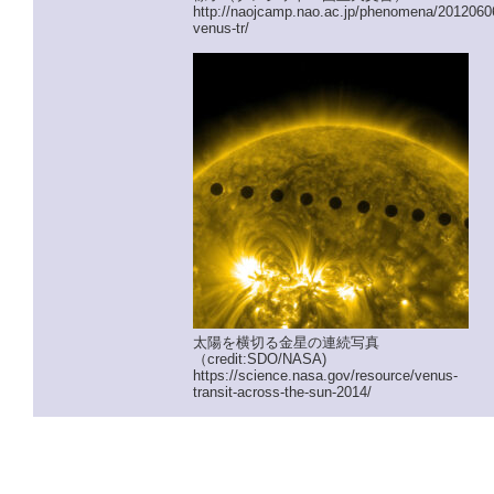
http://naojcamp.nao.ac.jp/phenomena/2012060
venus-tr/
太陽を横切る金星の連続写真
（credit:SDO/NASA)
https://science.nasa.gov/resource/venus-
transit-across-the-sun-2014/