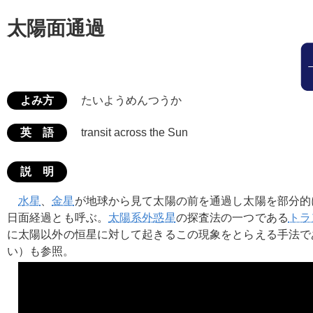
太陽面通過
よみ方
たいようめんつうか
英 語
transit across the Sun
説 明
水星
、
金星
が地球から見て太陽の前を通過し太陽を部分的
日面経過とも呼ぶ。
太陽系外惑星
の探査法の一つである
トラ
に太陽以外の恒星に対して起きるこの現象をとらえる手法で
い）も参照。