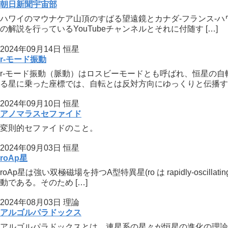
朝日新聞宇宙部
ハワイのマウナケア山頂のすばる望遠鏡とカナダ-フランス-
の解説を行っているYouTubeチャンネルとそれに付随す […]
2024年09月14日
恒星
r-モード振動
r-モード振動（脈動）はロスビーモードとも呼ばれ、恒星の
る星に乗った座標では、自転とは反対方向にゆっくりと伝播す [
2024年09月10日
恒星
アノマラスセファイド
変則的セファイドのこと。
2024年09月03日
恒星
roAp星
roAp星は強い双極磁場を持つA型特異星(ro は rapidly-o
動である。そのため […]
2024年08月03日
理論
アルゴルパラドックス
アルゴルパラドックスとは、連星系の星々が恒星の進化の理論