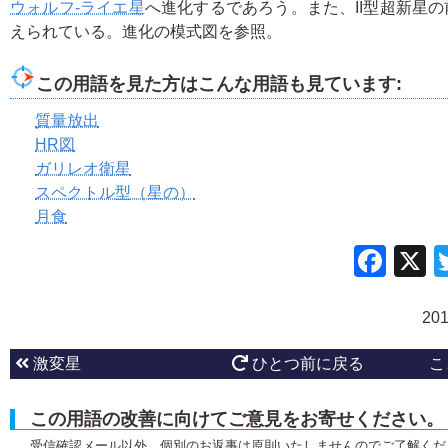
ウォルフ-ライエ星
へ進化するであろう。また、II型超新星
えられている。進化の模式図を参照。
この用語を見た方はこんな用語も見ています:
質量放出
HR図
ガリレオ衛星
スペクトル型（星の）
月食
Fac
20
激変星
ひとつ前に戻る
こ
この用語の改善に向けてご意見をお寄せください。
受信確認メール以外、個別のお返事は原則いたしませんのでご了解くだ