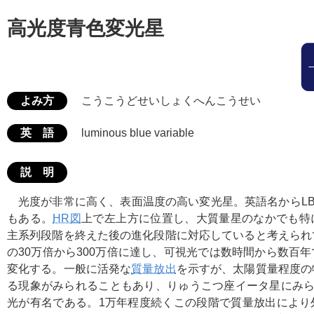
高光度青色変光星
よみ方
こうこうどせいしょくへんこうせい
英 語
luminous blue variable
説 明
光度が非常に高く、表面温度の高い変光星。英語名からL
もある。
HR図
上で左上方に位置し、大質量星のなかでも特
主系列段階を終えた後の進化段階に対応していると考えられ
の30万倍から300万倍に達し、可視光では数時間から数百
変化する。一般に活発な
質量放出
を示すが、太陽質量程度の
る現象がみられることもあり、りゅうこつ座イータ星にみられた
光が有名である。1万年程度続くこの段階で質量放出により