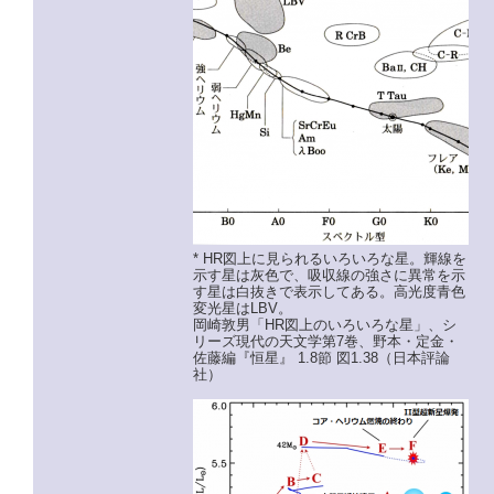
* HR図上に見られるいろいろな星。輝線を
示す星は灰色で、吸収線の強さに異常を示
す星は白抜きで表示してある。高光度青色
変光星はLBV。
岡崎敦男「HR図上のいろいろな星」、シ
リーズ現代の天文学第7巻、野本・定金・
佐藤編『恒星』 1.8節 図1.38（日本評論
社）