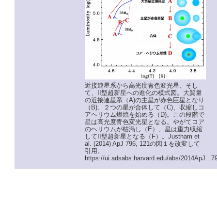
近接連星系から高光度青色変光星、そし
て、II型超新星への進化の模式図。大質量
の近接連星系（A)の主星が赤色巨星となり
（B)、２つの星が合体して（C)、収縮しコ
アヘリウム燃焼を始める（D)。この段階で
星は高光度青色変光星となる。やがてコア
のヘリウムが枯渇し（E）、星は重力収縮
してII型超新星となる（F）。Justham et
al. (2014) ApJ 796, 121の図１を改変して
引用。
https://ui.adsabs.harvard.edu/abs/2014ApJ...7