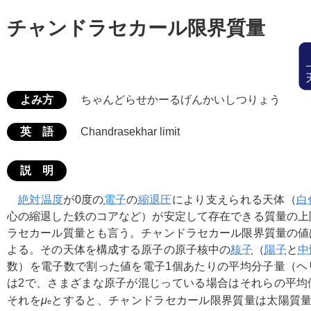
チャンドラセカール限界質量
よみ方
ちゃんどらせかーるげんかいしつりょう
英 語
Chandrasekhar limit
説 明
絶対温度
が0度の
電子
の
縮退圧
により支えられる天体（
白
心の縮退した鉄のコアなど）が安定して存在できる質量の上
ラセカール質量とも言う。チャンドラセカール限界質量の値
よる。その天体を構成する原子の原子核中の
核子
（
陽子
と
中
数）を電子数で割った値を電子1個あたりの平均分子量（ヘ
は2で、さまざまな原子が混じっている場合はそれらの平均
それを
μ
とすると、チャンドラセカール限界質量は太陽質量の約1
e