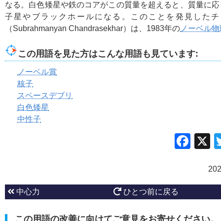
なる。白色矮星や鉄のコアがこの質量を超えると、質量に応
子星やブラックホールになる。このことを発見したチ
（Subrahmanyan Chandrasekhar）は、1983年の
ノーベル物
この用語を見た方はこんな用語も見ています:
ノーベル賞
核子
スペースデブリ
白色矮星
中性子
Fac
20
中心力
ひとつ前に戻る
この用語の改善に向けてご意見をお寄せください。