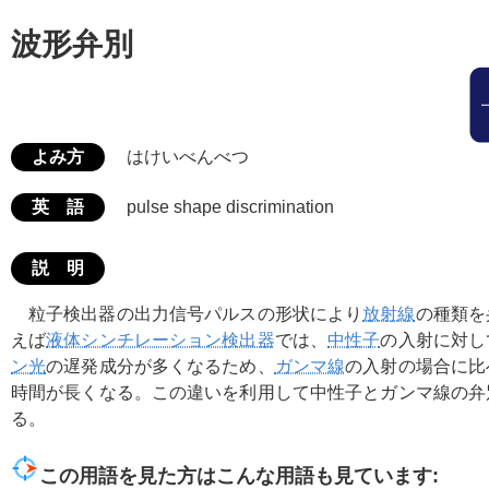
波形弁別
よみ方
はけいべんべつ
英 語
pulse shape discrimination
説 明
粒子検出器の出力信号パルスの形状により
放射線
の種類を
えば
液体シンチレーション検出器
では、
中性子
の入射に対し
ン光
の遅発成分が多くなるため、
ガンマ線
の入射の場合に比
時間が長くなる。この違いを利用して中性子とガンマ線の弁
る。
この用語を見た方はこんな用語も見ています: