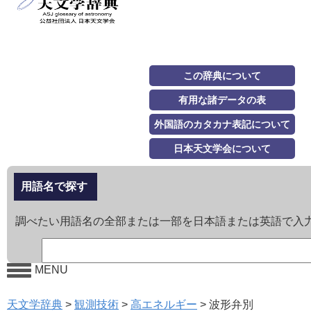
この辞典について
有用な諸データの表
外国語のカタカナ表記について
日本天文学会について
用語名で探す
調べたい用語名の全部または一部を日本語または英語で入
MENU
天文学辞典
>
観測技術
>
高エネルギー
>
波形弁別