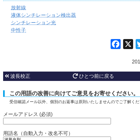
放射線
液体シンチレーション検出器
シンチレーション光
中性子
Fac
20
波長校正
ひとつ前に戻る
この用語の改善に向けてご意見をお寄せください。
受信確認メール以外、個別のお返事は原則いたしませんのでご了解くだ
メールアドレス (必須)
用語名（自動入力・改名不可）