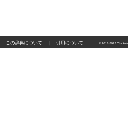
この辞典について
｜
引用について
© 2018-2023 The Astr