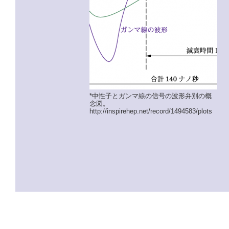
*中性子とガンマ線の信号の波形弁別の概
念図。
http://inspirehep.net/record/1494583/plots