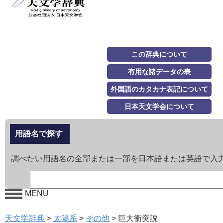
この辞典について
有用な諸データの表
外国語のカタカナ表記について
日本天文学会について
用語名で探す
調べたい用語名の全部または一部を日本語または英語で入
MENU
天文学辞典
>
太陽系
>
その他
>
巨大衝突説