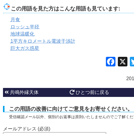
この用語を見た方はこんな用語も見ています:
月食
ロッシュ半径
地球温暖化
1平方キロメートル電波干渉計
巨大ガス惑星
Fac
20
共鳴外縁天体
ひとつ前に戻る
この用語の改善に向けてご意見をお寄せください。
受信確認メール以外、個別のお返事は原則いたしませんのでご了解くだ
メールアドレス (必須)