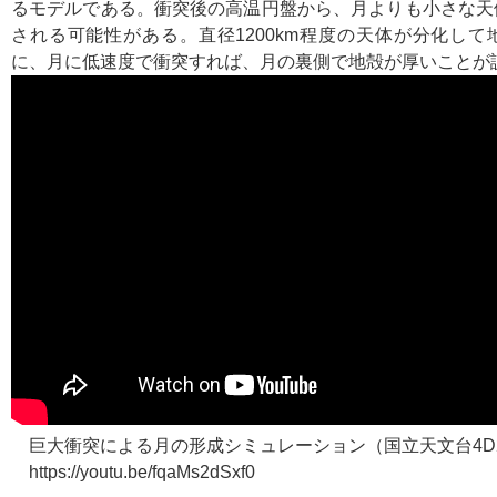
るモデルである。衝突後の高温円盤から、月よりも小さな天
される可能性がある。直径1200km程度の天体が分化し
に、月に低速度で衝突すれば、月の裏側で地殻が厚いことが
巨大衝突による月の形成シミュレーション（国立天文台4D
https://youtu.be/fqaMs2dSxf0