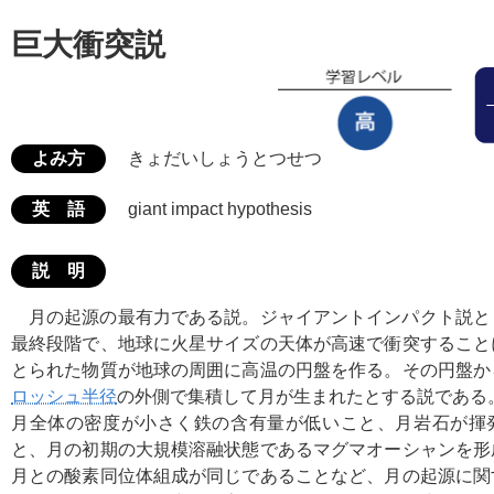
巨大衝突説
よみ方
きょだいしょうとつせつ
英 語
giant impact hypothesis
説 明
月の起源の最有力である説。ジャイアントインパクト説と
最終段階で、地球に火星サイズの天体が高速で衝突すること
とられた物質が地球の周囲に高温の円盤を作る。その円盤か
ロッシュ半径
の外側で集積して月が生まれたとする説である
月全体の密度が小さく鉄の含有量が低いこと、月岩石が揮
と、月の初期の大規模溶融状態であるマグマオーシャンを形
月との酸素同位体組成が同じであることなど、月の起源に関