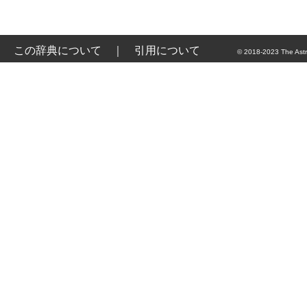
この辞典について
｜
引用について
© 2018-2023 The Astr