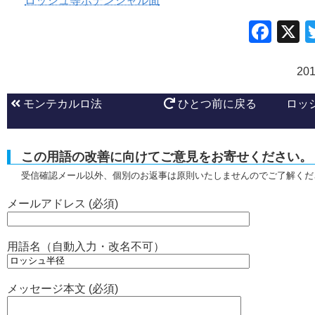
ロッシュ等ポテンシャル面
Fac
20
モンテカルロ法
ひとつ前に戻る
ロッ
この用語の改善に向けてご意見をお寄せください。
受信確認メール以外、個別のお返事は原則いたしませんのでご了解くだ
メールアドレス (必須)
用語名（自動入力・改名不可）
メッセージ本文 (必須)