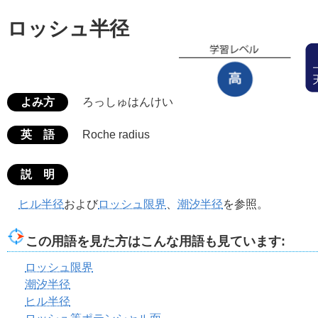
ロッシュ半径
よみ方
ろっしゅはんけい
英 語
Roche radius
説 明
ヒル半径
および
ロッシュ限界
、
潮汐半径
を参照。
この用語を見た方はこんな用語も見ています:
ロッシュ限界
潮汐半径
ヒル半径