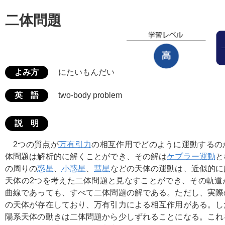
二体問題
よみ方
にたいもんだい
英 語
two-body problem
説 明
2つの質点が
万有引力
の相互作用でどのように運動するの
体問題は解析的に解くことができ、その解は
ケプラー運動
と
の周りの
惑星
、
小惑星
、
彗星
などの天体の運動は、近似的に
天体の2つを考えた二体問題と見なすことができ、その軌道
曲線であっても、すべて二体問題の解である。ただし、実際
の天体が存在しており、万有引力による相互作用がある。し
陽系天体の動きは二体問題から少しずれることになる。これ