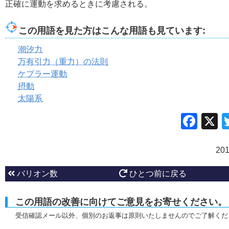
正確に運動を求めるときに考慮される。
この用語を見た方はこんな用語も見ています:
潮汐力
万有引力（重力）の法則
ケプラー運動
摂動
太陽系
Fac
20
バリオン数
ひとつ前に戻る
この用語の改善に向けてご意見をお寄せください。
受信確認メール以外、個別のお返事は原則いたしませんのでご了解くだ