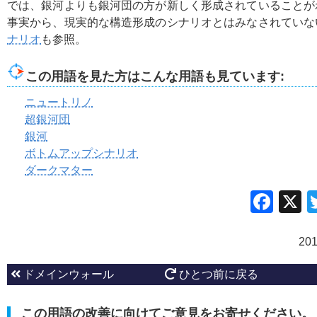
では、銀河よりも銀河団の方が新しく形成されていることが
事実から、現実的な構造形成のシナリオとはみなされていな
ナリオ
も参照。
この用語を見た方はこんな用語も見ています:
ニュートリノ
超銀河団
銀河
ボトムアップシナリオ
ダークマター
Fac
20
ドメインウォール
ひとつ前に戻る
この用語の改善に向けてご意見をお寄せください。