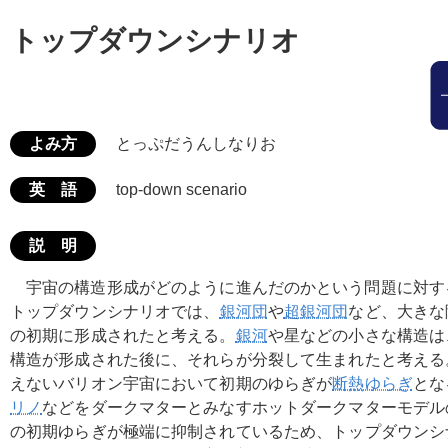
トップダウンシナリオ
よみ方
とっぷだうんしなりお
英 語
top-down scenario
説 明
宇宙の構造形成がどのように進んだのかという問題に対す
トップダウンシナリオでは、
銀河団
や
超銀河団
など、大きな
の初期に形成されたと考える。
銀河
や星などの小さな構造は
構造が形成された後に、それらが分裂して生まれたと考える
えないバリオン宇宙において初期のゆらぎが
断熱ゆらぎ
とな
リノ
などをダークマターとみなすホットダークマターモデル
の初期ゆらぎが極端に抑制されているため、トップダウンシ