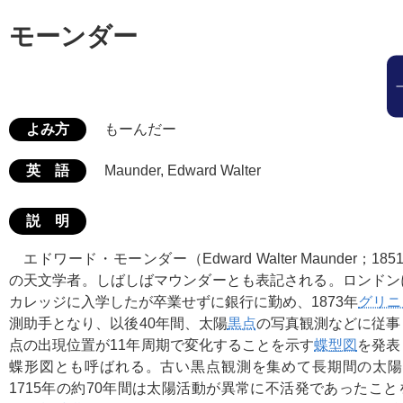
モーンダー
よみ方
もーんだー
英 語
Maunder, Edward Walter
説 明
エドワード・モーンダー（Edward Walter Maunder；18
の天文学者。しばしばマウンダーとも表記される。ロンドン
カレッジに入学したが卒業せずに銀行に勤め、1873年
グリニ
測助手となり、以後40年間、太陽
黒点
の写真観測などに従事
点の出現位置が11年周期で変化することを示す
蝶型図
を発表
蝶形図とも呼ばれる。古い黒点観測を集めて長期間の太陽活
1715年の約70年間は太陽活動が異常に不活発であったこ