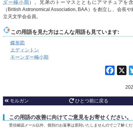
ダー極小期
）。兄弟のトーマスとともにアマチュアを
（British Astronomical Association, BAA）を創立
立天文学会会員。
この用語を見た方はこんな用語も見ています:
蝶形図
エディントン
モーンダー極小期
Fac
20
モルガン
ひとつ前に戻る
この用語の改善に向けてご意見をお寄せください。
受信確認メール以外、個別のお返事は原則いたしませんのでご了解くだ