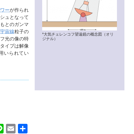
ワー
が作られ
シュとなって
もとのガンマ
宇宙線
粒子の
*大気チェレンコフ望遠鏡の概念図（オリ
フ光の像の特
ジナル）
タイプは解像
に用いられてい
ok
itter
Line
Email
共