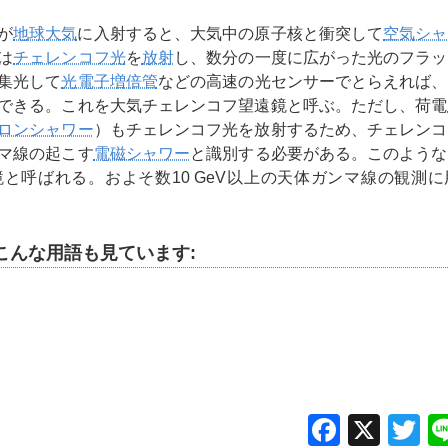
が
地球大気
に入射すると、大気中の原子核と衝突して
空気シャ
は
チェレンコフ光
を
放射
し、数分の一度に広がった光のフラッ
集光して
光電子増倍管
などの高速の光センサーでとらえれば、
できる。これを大気チェレンコフ望遠鏡と呼ぶ。ただし、荷電
ロンシャワー
）もチェレンコフ光を放射するため、チェレンコ
マ線の起こす
電磁シャワー
と識別する必要がある。このような
と呼ばれる。およそ数10 GeV以上の天体ガンマ線の観測
こんな用語も見ています:
Facebo
X
Tw