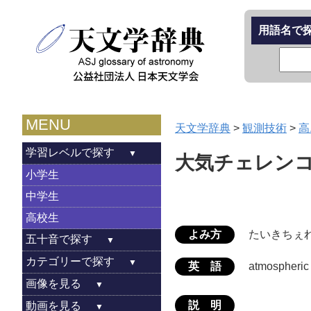
用語名で
MENU
天文学辞典
>
観測技術
>
高
学習レベルで探す
大気チェレン
小学生
中学生
高校生
よみ方
たいきちぇ
五十音で探す
カテゴリーで探す
英 語
atmospheric
画像を見る
説 明
動画を見る