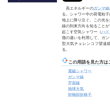
高エネルギーの
ガンマ線
る。シャワー中の荷電粒子
地上に降り注ぐ。この光を
線の到来方向を知ることが
起こす空気シャワー（
ハド
徴の違いを利用して、ガン
型大気チェレンコフ望遠鏡
る。
この用語を見た方は
電磁シャワー
ガンマ線
宇宙線
地球大気
対物回折格子