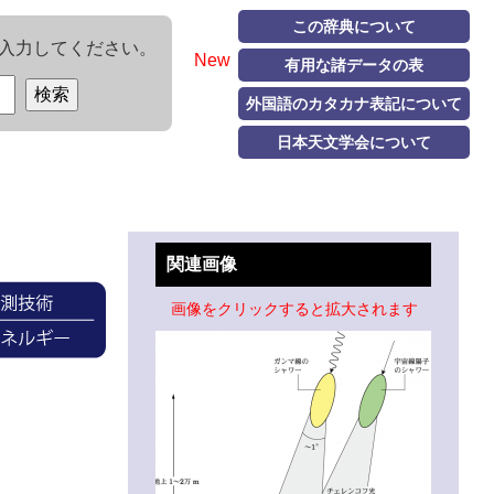
この辞典について
入力してください。
New
有用な諸データの表
外国語のカタカナ表記について
日本天文学会について
関連画像
画像をクリックすると拡大されます