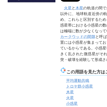
火星
と
木星
の軌道の間で
以外に、地球軌道近傍の
め、これらと区別するため
惑星帯における小惑星の数
は極端に数が少なくなって
カークウッドの間隙
と呼ば
置には小惑星が集まってお
ているからである。小惑星
きく乱された微惑星がそ
突・破壊を経験して形成さ
この用語を見た方は
平均運動共鳴
トロヤ群小惑星
木星
火星
小惑星