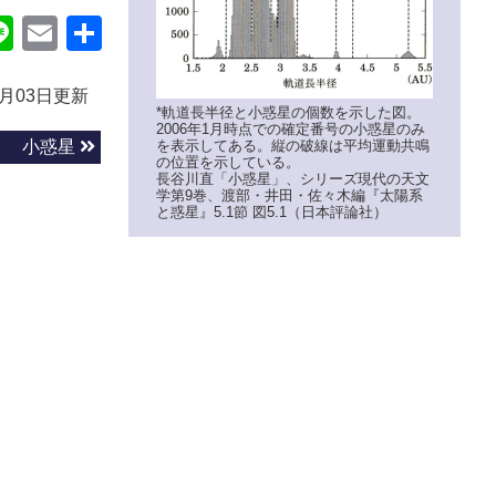
ok
itter
Line
Email
共
有
7月03日更新
*軌道長半径と小惑星の個数を示した図。
2006年1月時点での確定番号の小惑星のみ
を表示してある。縦の破線は平均運動共鳴
小惑星
の位置を示している。
長谷川直「小惑星」、シリーズ現代の天文
学第9巻、渡部・井田・佐々木編『太陽系
と惑星』5.1節 図5.1（日本評論社）