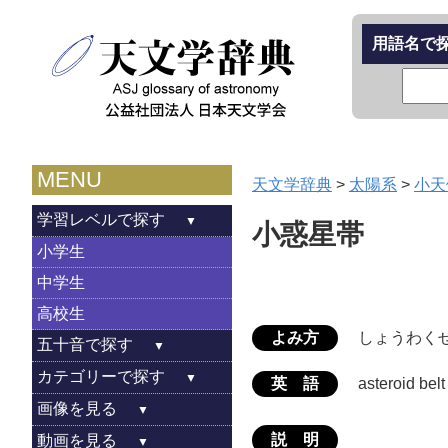
用語名で
MENU
天文学辞典
>
太陽系
>
小天
学習レベルで探す
小惑星帯
小学生
中学生
高校生
よみ方
しょうわく
五十音で探す
カテゴリーで探す
英 語
asteroid belt
画像を見る
説 明
動画を見る