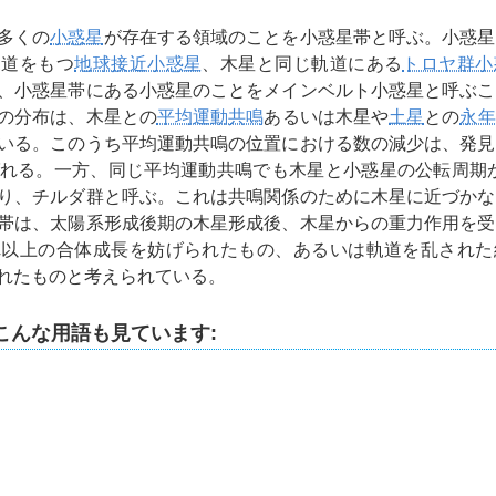
多くの
小惑星
が存在する領域のことを小惑星帯と呼ぶ。小惑星
軌道をもつ
地球接近小惑星
、木星と同じ軌道にある
トロヤ群小
、小惑星帯にある小惑星のことをメインベルト小惑星と呼ぶこ
の分布は、木星との
平均運動共鳴
あるいは木星や
土星
との
永年
いる。このうち平均運動共鳴の位置における数の減少は、発見
れる。一方、同じ平均運動共鳴でも木星と小惑星の公転周期が
り、チルダ群と呼ぶ。これは共鳴関係のために木星に近づかな
帯は、太陽系形成後期の木星形成後、木星からの重力作用を受
れ以上の合体成長を妨げられたもの、あるいは軌道を乱された
れたものと考えられている。
こんな用語も見ています: