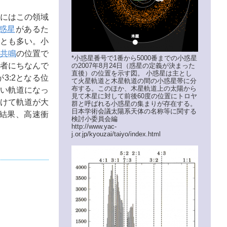
にはこの領域
惑星
があるた
とも多い。小
共鳴
の位置で
*小惑星番号で1番から5000番までの小惑星
者にちなんで
の2007年8月24日（惑星の定義が決まった
直後）の位置を示す図。 小惑星は主とし
3:2となる位
て火星軌道と木星軌道の間の小惑星帯に分
布する。このほか、木星軌道上の太陽から
い軌道になっ
見て木星に対して前後60度の位置にトロヤ
けて軌道が大
群と呼ばれる小惑星の集まりが存在する。
日本学術会議太陽系天体の名称等に関する
結果、高速衝
検討小委員会編
http://www.yac-
j.or.jp/kyouzai/taiyo/index.html