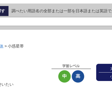
探す
調べたい用語名の全部または一部を日本語または英語で
体
>
小惑星帯
せいたい