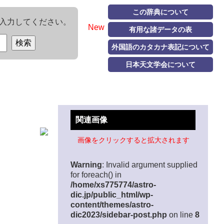
この辞典について
入力してください。
New
有用な諸データの表
外国語のカタカナ表記について
日本天文学会について
関連画像
画像をクリックすると拡大されます
Warning
: Invalid argument supplied
for foreach() in
/home/xs775774/astro-
dic.jp/public_html/wp-
content/themes/astro-
dic2023/sidebar-post.php
on line
8