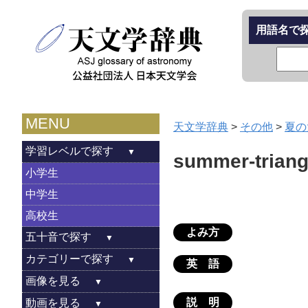
用語名で
MENU
天文学辞典
>
その他
>
夏の
学習レベルで探す
summer-triang
小学生
中学生
高校生
よみ方
五十音で探す
カテゴリーで探す
英 語
画像を見る
説 明
動画を見る