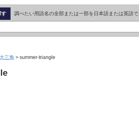
探す
調べたい用語名の全部または一部を日本語または英語で
大三角
>
summer-triangle
le