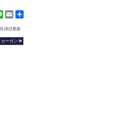
ok
itter
Line
Email
共
有
4月28日更新
セーガン