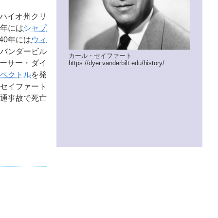
。オハイオ州クリ
6年には
シャプ
40年には
ウィ
バンダービル
カール・セイファート
アーサー・ダイ
https://dyer.vanderbilt.edu/history/
ペクトル
を発
のセイファート
交通事故で死亡