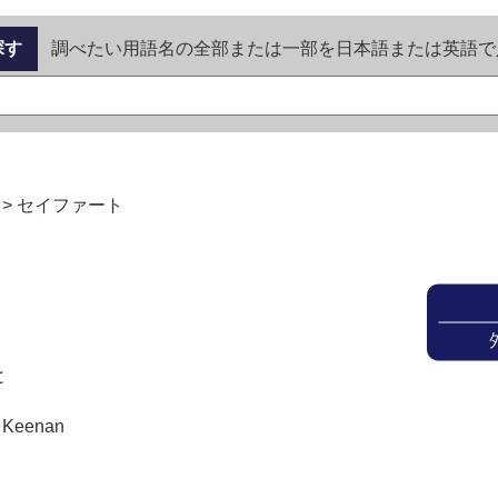
探す
調べたい用語名の全部または一部を日本語または英語で
>
セイファート
と
l Keenan