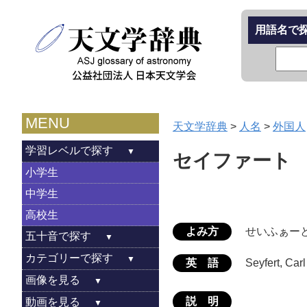
用語名で
MENU
天文学辞典
>
人名
>
外国人
学習レベルで探す
セイファート
小学生
中学生
高校生
よみ方
せいふぁー
五十音で探す
カテゴリーで探す
英 語
Seyfert, Car
画像を見る
説 明
動画を見る