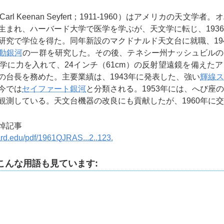
l Keenan Seyfert；1911-1960）はアメリカの天文学者
生まれ、ハーバード大学で医学を学ぶが、天文学に転じ、193
研究で学位を得た。同年新設のマクドナルド天文台に就職、19
動銀河
の一群を研究した。その後、テネシー州ナッシュビルの
学に力を入れて、24インチ（61cm）の反射望遠鏡を備えた
の台長を務めた。主要業績は、1943年に発表した、強い
輝線ス
今では
セイファート銀河
と分類される。1953年には、へび座
観測している。天文台機器の改良にも貢献したが、1960年に
悼記事
vard.edu/pdf/1961QJRAS...2..123.
こんな用語も見ています: