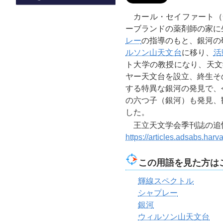
カール・セイファート（Car
ーブランドの薬剤師の家に
レー
の指導のもと、銀河の
ルソン山天文台
に移り、
活
ト大学の教授になり、天文
ヤー天文台を設立、終生そ
する特異な銀河の発見で、
の六つ子（銀河）も発見、
した。
王立天文学会季刊誌の追
https://articles.adsabs.har
この用語を見た方は
輝線スペクトル
シャプレー
銀河
ウィルソン山天文台