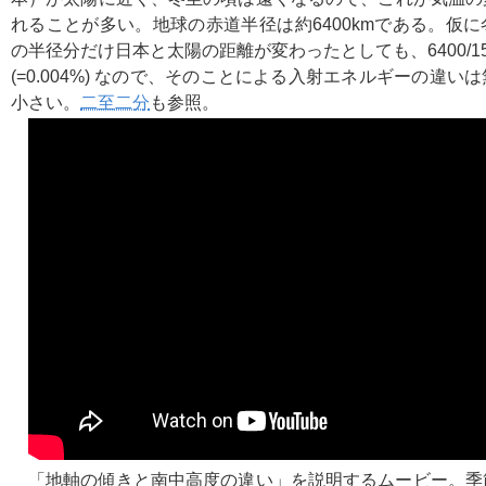
れることが多い。地球の赤道半径は約6400kmである。仮
の半径分だけ日本と太陽の距離が変わったとしても、6400/150,000
(=0.004%) なので、そのことによる入射エネルギーの違
小さい。
二至二分
も参照。
「地軸の傾きと南中高度の違い」を説明するムービー。季