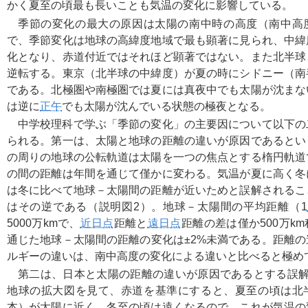
かく夏至の頃最も長いことも気温の変化に影響している。
季節の変化の最大の原因は太陽の南中時の高度（南中高
で、季節変化は地球の高緯度地域で最も顕著に見られ、中緯
化となり、赤道付近ではそれほど顕著ではない。また北半球
逆転する。東京（北半球の中緯度）が夏の時にシドニー（南
である。北極圏や南極圏では夏には真夜中でも太陽が沈まな
は逆に
正午
でも太陽が沈んでいる状態の極夜となる。
中学校理科で学ぶ「季節の変化」の主要因について以下の
られる。第一は、太陽と地球の距離の違いが原因であるとい
の周りの地球の公転軌道は太陽を一つの焦点とする楕円軌道
の間の距離は年間を通じて僅かに変わる。気温が夏に高く冬
は冬に比べて地球－太陽間の距離が近いためと誤解されるこ
はその逆である（説明図2）。地球－太陽間の平均距離（1
5000万kmで、
近日点
距離と
遠日点
距離の差は僅か500万k
通じた地球－太陽間の距離の変化は±2%未満である。距離
ルギーの違いは、南中高度の変化による違いと比べると極め
第二は、日本と太陽の距離の違いが原因であるとする誤解
地球の拡大図を見て、赤道を基準にすると、夏至の頃は北
本）が太陽に近く、冬至の頃は遠くなるので、これが気温の