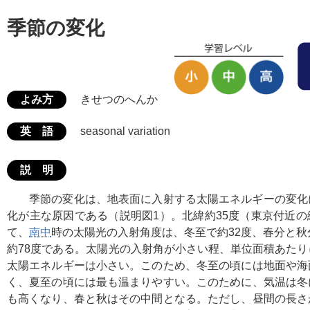
季節の変化
よみ方
きせつのへんか
英 語
seasonal variation
説 明
季節の変化は、地表面に入射する太陽エネルギーの変化
化が主な原因である（説明図1）。北緯約35度（東京付近
て、
南中
時の太陽光の入射角度は、冬至で約32度、春分と秋
約78度である。太陽光の入射角が小さい程、単位面積あた
太陽エネルギーは小さい。このため、冬至の頃には地面や海
く、夏至の頃には最も温まりやすい。このために、気温は冬
も高くなり、春と秋はその中間となる。ただし、昼間の長さ