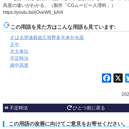
高度の違いがわかる。（製作「CGムービー人理科」）
https://youtu.be/jOveW6_kAI4
この用語を見た方はこんな用語も見ています:
すばる望遠鏡超広視野多天体分光器
正午
天文単位
不定時法
南中高度
Fac
20
不定時法
ひとつ前に戻る
この用語の改善に向けてご意見をお寄せください。