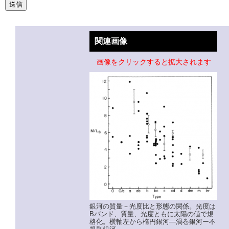
関連画像
画像をクリックすると拡大されます
銀河の質量－光度比と形態の関係。光度は
Bバンド、質量、光度ともに太陽の値で規
格化。横軸左から楕円銀河―渦巻銀河ー不