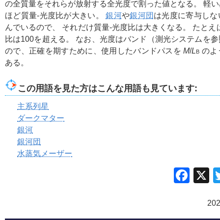
の全質量をそれらが放射する全光度で割った値となる。 軽
ほど質量-光度比が大きい。
銀河
や
銀河団
は光度に寄与しな
んでいるので、 それだけ質量-光度比は大きくなる。 たとえ
比は100を超える。 なお、光度はバンド（測光システムを
ので、正確を期すために、使用したバンドパスを
M
/
L
のよ
B
ある。
この用語を見た方はこんな用語も見ています:
主系列星
ダークマター
銀河
銀河団
水蒸気メーザー
Fac
20