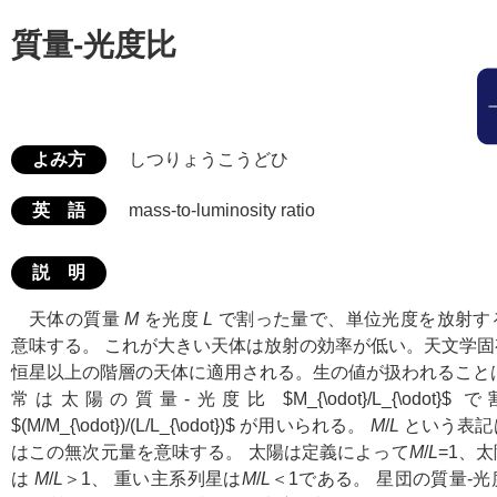
質量-光度比
よみ方
しつりょうこうどひ
英 語
mass-to-luminosity ratio
説 明
天体の質量
M
を光度
L
で割った量で、単位光度を放射す
意味する。 これが大きい天体は放射の効率が低い。天文学
恒星以上の階層の天体に適用される。生の値が扱われること
常は太陽の質量-光度比
$M_{\odot}/L_{\odot}$
で
$(M/M_{\odot})/(L/L_{\odot})$
が用いられる。
M
/
L
という表記
はこの無次元量を意味する。 太陽は定義によって
M
/
L
=1、
は
M
/
L
＞1、 重い主系列星は
M
/
L
＜1である。 星団の質量-