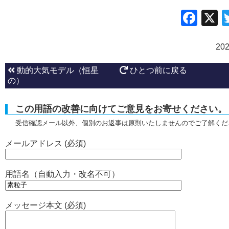
Fac
20
動的大気モデル（恒星
ひとつ前に戻る
の）
この用語の改善に向けてご意見をお寄せください。
受信確認メール以外、個別のお返事は原則いたしませんのでご了解くだ
メールアドレス (必須)
用語名（自動入力・改名不可）
メッセージ本文 (必須)