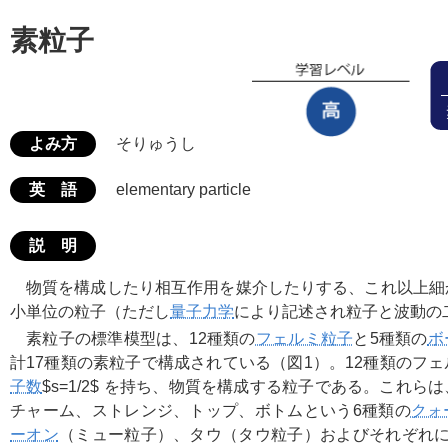
素粒子
よみ方
そりゅうし
英 語
elementary particle
説 明
物質を構成したり相互作用を媒介したりする、これ以上細
小単位の粒子（ただし
量子力学
により記述され粒子と波動の
素粒子の標準模型は、12種類の
フェルミ粒子
と5種類の
ボ
計17種類の素粒子で構成されている（図1）。12種類のフ
子数
$s=1/2$
を持ち、物質を構成する粒子である。これらは
チャーム、ストレンジ、トップ、ボトムという6種類の
クォ
ーオン
（ミュー粒子）、タウ（タウ粒子）およびそれぞれに