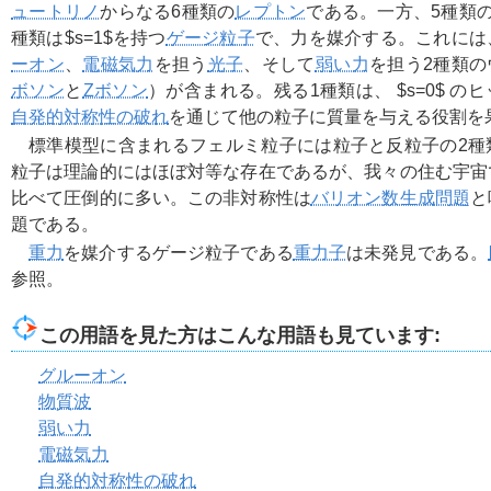
ュートリノ
からなる6種類の
レプトン
である。一方、5種類
種類は
$s=1$
を持つ
ゲージ粒子
で、力を媒介する。これには
ーオン
、
電磁気力
を担う
光子
、そして
弱い力
を担う2種類
ボソン
と
Zボソン
）が含まれる。残る1種類は、
$s=0$
のヒ
自発的対称性の破れ
を通じて他の粒子に質量を与える役割を
標準模型に含まれるフェルミ粒子には粒子と反粒子の2種
粒子は理論的にはほぼ対等な存在であるが、我々の住む宇宙
比べて圧倒的に多い。この非対称性は
バリオン数生成問題
と
題である。
重力
を媒介するゲージ粒子である
重力子
は未発見である。
参照。
この用語を見た方はこんな用語も見ています:
グルーオン
物質波
弱い力
電磁気力
自発的対称性の破れ