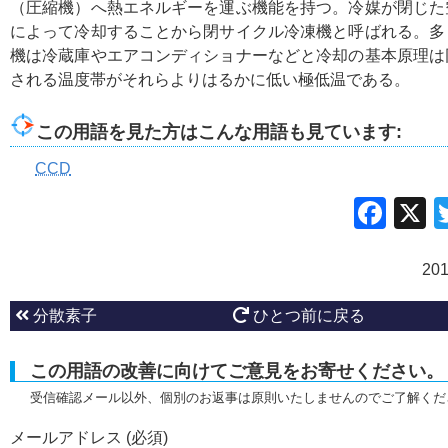
（圧縮機）へ熱エネルギーを運ぶ機能を持つ。冷媒が閉じた
によって冷却することから閉サイクル冷凍機と呼ばれる。多
機は冷蔵庫やエアコンディショナーなどと冷却の基本原理は
される温度帯がそれらよりはるかに低い極低温である。
この用語を見た方はこんな用語も見ています:
CCD
Fac
20
分散素子
ひとつ前に戻る
この用語の改善に向けてご意見をお寄せください。
受信確認メール以外、個別のお返事は原則いたしませんのでご了解くだ
メールアドレス (必須)