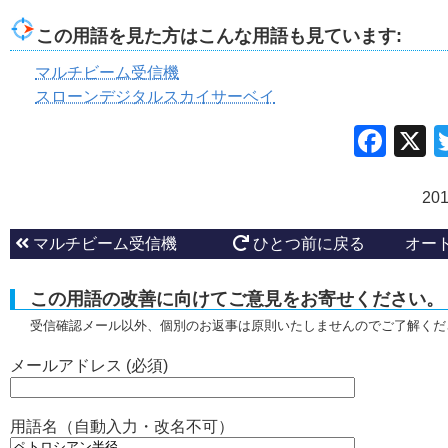
この用語を見た方はこんな用語も見ています:
マルチビーム受信機
スローンデジタルスカイサーベイ
Fac
20
マルチビーム受信機
ひとつ前に戻る
オー
この用語の改善に向けてご意見をお寄せください。
受信確認メール以外、個別のお返事は原則いたしませんのでご了解くだ
メールアドレス (必須)
用語名（自動入力・改名不可）