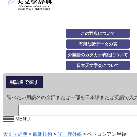
この辞典について
有用な諸データの表
外国語のカタカナ表記について
日本天文学会について
用語名で探す
調べたい用語名の全部または一部を日本語または英語で入
MENU
天文学辞典
>
観測技術
>
光・赤外線
>
ペトロシアン半径