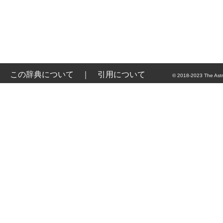
この辞典について
｜
引用について
© 2018-2023 The Astr