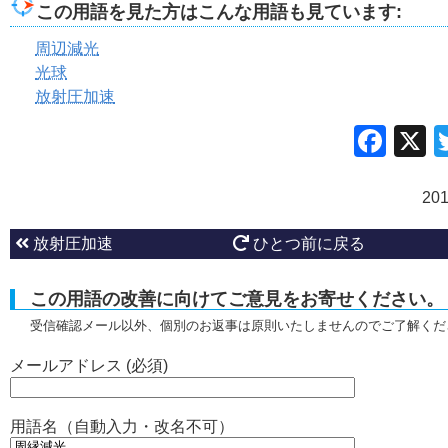
この用語を見た方はこんな用語も見ています:
周辺減光
光球
放射圧加速
Fac
20
放射圧加速
ひとつ前に戻る
この用語の改善に向けてご意見をお寄せください。
受信確認メール以外、個別のお返事は原則いたしませんのでご了解くだ
メールアドレス (必須)
用語名（自動入力・改名不可）