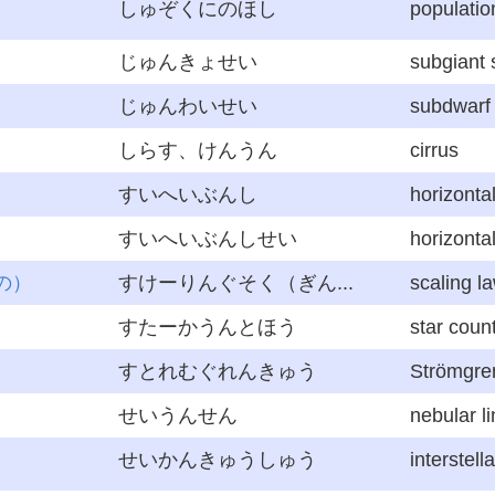
しゅぞくにのほし
population
じゅんきょせい
subgiant 
じゅんわいせい
subdwarf 
しらす、けんうん
cirrus
すいへいぶんし
horizonta
すいへいぶんしせい
horizonta
の）
すけーりんぐそく（ぎん...
scaling l
すたーかうんとほう
star coun
すとれむぐれんきゅう
Strömgre
せいうんせん
nebular l
せいかんきゅうしゅう
interstell