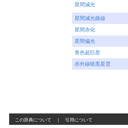
星間減光
星間減光曲線
星間赤化
星間偏光
青色超巨星
赤外線暗黒星雲
この辞典について
｜
引用について