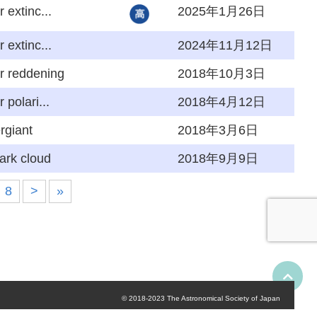
r extinc...
2025年1月26日
r extinc...
2024年11月12日
ar reddening
2018年10月3日
r polari...
2018年4月12日
rgiant
2018年3月6日
dark cloud
2018年9月9日
8
>
»
© 2018-2023 The Astronomical Society of Japan