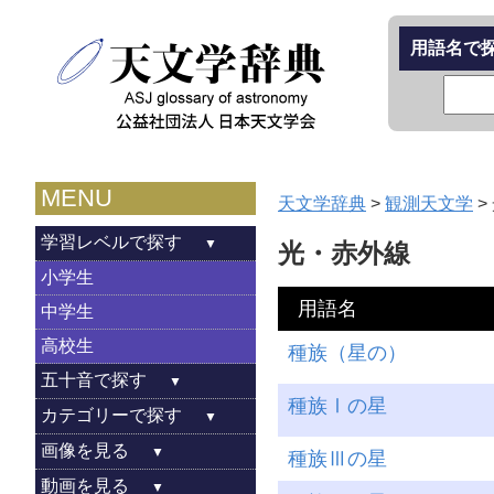
用語名で
MENU
天文学辞典
>
観測天文学
>
学習レベルで探す
光・赤外線
小学生
用語名
中学生
高校生
種族（星の）
五十音で探す
種族Ⅰの星
カテゴリーで探す
画像を見る
種族Ⅲの星
動画を見る