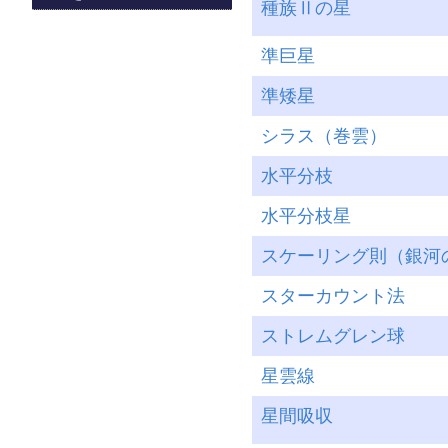
種族Ⅱの星
準巨星
準矮星
シラス（巻雲）
水平分枝
水平分枝星
スケーリング則（銀河
スターカウント法
ストレムグレン球
星雲線
星間吸収