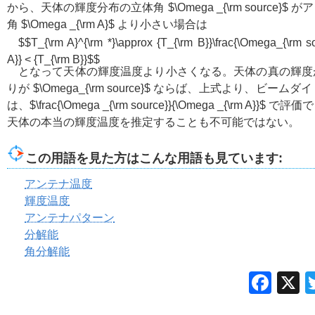
から、天体の輝度分布の立体角
$\Omega _{\rm source}$
がア
角
$\Omega _{\rm A}$
より小さい場合は
$$T_{\rm A}^{\rm *}\approx {T_{\rm B}}\frac{\Omega_{\rm 
A}} < {T_{\rm B}}$$
となって天体の輝度温度より小さくなる。天体の真の輝度
りが
$\Omega_{\rm source}$
ならば、上式より、ビームダイ
は、
$\frac{\Omega _{\rm source}}{\Omega _{\rm A}}$
で評価で
天体の本当の輝度温度を推定することも不可能ではない。
この用語を見た方はこんな用語も見ています:
アンテナ温度
輝度温度
アンテナパターン
分解能
角分解能
Fac