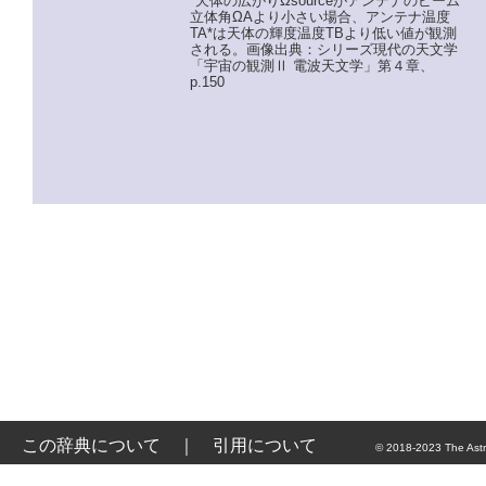
*天体の広がりΩsourceがアンテナのビーム
立体角ΩAより小さい場合、アンテナ温度
TA*は天体の輝度温度TBより低い値が観測
される。画像出典：シリーズ現代の天文学
「宇宙の観測Ⅱ 電波天文学」第４章、
p.150
この辞典について
｜
引用について
© 2018-2023 The Astr