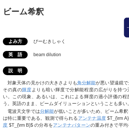
ビーム希釈
よみ方
びーむきしゃく
英 語
beam dilution
説 明
対象天体の見かけの大きさよりも
角分解能
が悪い望遠鏡で
その真の
輝度
よりも暗い輝度で分解能程度の広がりを持つ
い。この現象、あるいは、これによる輝度の過小評価の程
う。英語のまま、ビームダイリューションということも多い
電波天文学では
分解能
が低いことが多いため、ビーム希釈
は特に重要である。観測で得られる
アンテナ温度
$T_{\rm A
度
$T_{\rm B}$
の分布を
アンテナパターン
の重み付きで平均