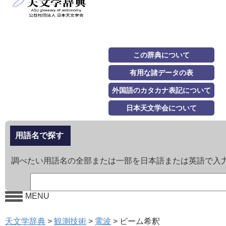
この辞典について
有用な諸データの表
外国語のカタカナ表記について
日本天文学会について
用語名で探す
調べたい用語名の全部または一部を日本語または英語で入
MENU
天文学辞典
>
観測技術
>
電波
>
ビーム希釈