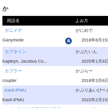
か
用語名
よみ方
英語
ガニメデ
学習レベル
がにめで
最終更新
Ganymede
2018年8月1
カプタイン
かぷたいん
Kapteyn, Jacobus Co...
2025年1月6
カプラー
かぷらー
coupler
2018年3月6
Kavli-IPMU
かぶりあいぴー
Kavli-IPMU
2022年2月1