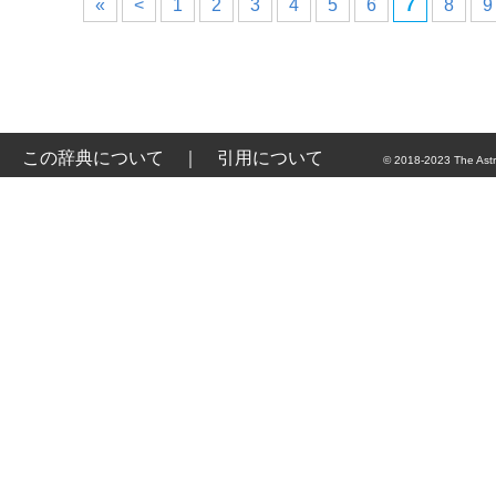
«
<
1
2
3
4
5
6
7
8
9
この辞典について
｜
引用について
© 2018-2023 The Astr