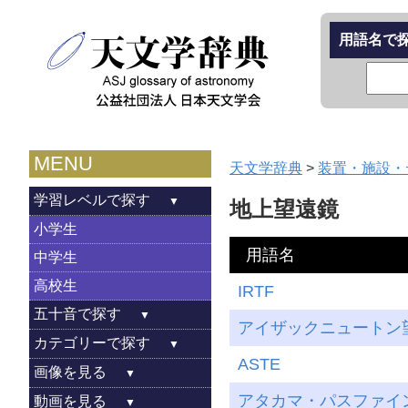
用語名で
MENU
天文学辞典
>
装置・施設・
学習レベルで探す
地上望遠鏡
小学生
用語名
中学生
高校生
IRTF
五十音で探す
アイザックニュートン
カテゴリーで探す
ASTE
画像を見る
アタカマ・パスファイ
動画を見る