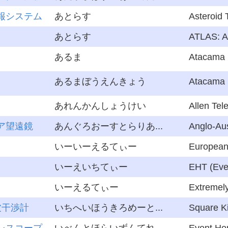
報システム
あとらす
Asteroid T
あとらす
ATLAS: As
あるま
Atacama L
あるまぼうえんきょう
Atacama L
あれんかんしょうけい
Allen Tel
ア望遠鏡
あんぐろおーすとらりあ...
Anglo-Aus
いーいーえるてぃー
European 
いーえいちてぃー
EHT (Even
いーえるてぃー
Extremely
波干渉計
いちへいほうきろめーと...
Square Ki