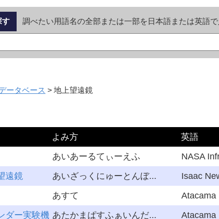
探す
調べたい用語名の全部または一部を日本語または英語で
データベース
>
地上望遠鏡
よみ方
英語
あいあーるてぃーえふ
NASA Infr
望遠鏡
あいざっくにゅーとんぼ...
Isaac New
あすて
Atacama S
ンダー実験機
あたかまぱすふぁいんだ...
Atacama P