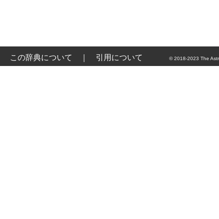
この辞典について
｜
引用について
© 2018-2023 The Astr