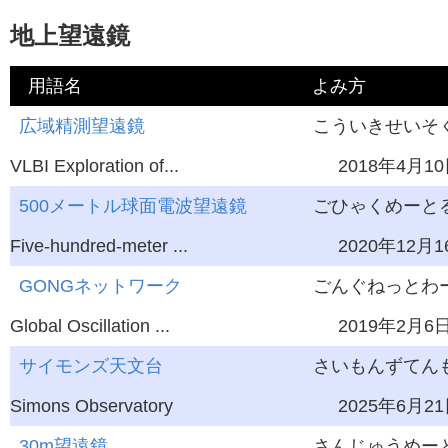
地上望遠鏡
用語名
よみ方
英語
広域精測望遠鏡
学習レベル
こういきせいそく
最終更新
VLBI Exploration of...
2018年4月1
500メートル球面電波望遠鏡
ごひゃくめーとる
Five-hundred-meter ...
2020年12月1
GONGネットワーク
ごんぐねっとわ
Global Oscillation ...
2019年2月6
サイモンズ天文台
さいもんずてん
Simons Observatory
2025年6月2
30m望遠鏡
さんじゅうめーと