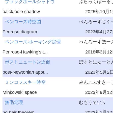
ブラックホールシャドウ
ぶらっくほーる
balck hole shadow
2025年10月
ペンローズ時空図
ぺんろーずじく
Penrose diagram
2023年4月2
ペンローズ-ホーキング定理
ぺんろーずほーき
Penrose-Hawking's t...
2018年3月1
ポストニュートン近似
ぽすとにゅーと
post-Newtonian appr...
2023年5月2
ミンコフスキー時空
みんこふすきー
Minkowski space
2023年9月1
無毛定理
むもうていり
no-hair theorem
2022年1月1