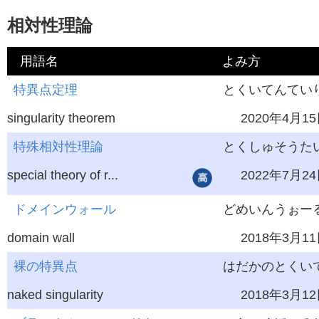
相対性理論
用語名
よみ方
英語
特異点定理
学習レベル
とくいてんてい
最終更新
singularity theorem
2020年4月1
特殊相対性理論
とくしゅそうたい
special theory of r...
2022年7月2
ドメインウォール
どめいんうぉー
domain wall
2018年3月1
裸の特異点
はだかのとくい
naked singularity
2018年3月1