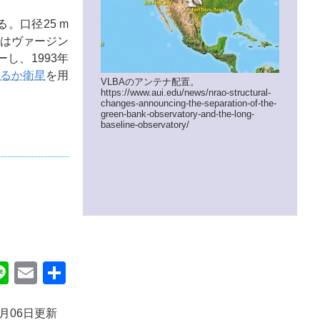
。口径25 m
端はヴァージン
バーし、1993年
るか衛星
を用
VLBAのアンテナ配置。
https://www.aui.edu/news/nrao-structural-
changes-announcing-the-separation-of-the-
green-bank-observatory-and-the-long-
baseline-observatory/
ok
itter
Line
Email
共
有
2月06日更新