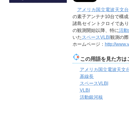
アメリカ国立電波天文台
の素子アンテナ10台で構
諸島セイントクロイであ
の観測開始以降、特に
活動
いた
スペースVLBI
観測の際
ホームページ：
http://www.
この用語を見た方は
アメリカ国立電波天文
基線長
スペースVLBI
VLBI
活動銀河核