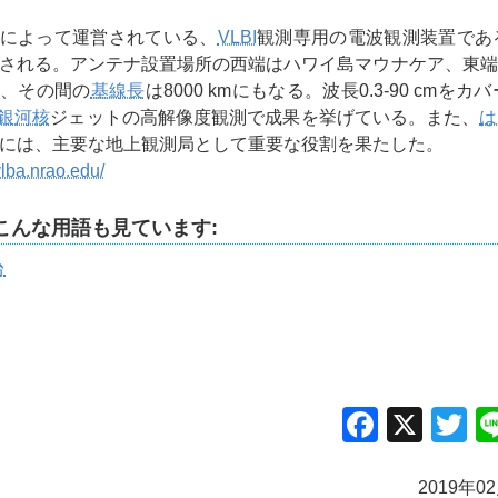
によって運営されている、
VLBI
観測専用の電波観測装置である
成される。アンテナ設置場所の西端はハワイ島マウナケア、東
り、その間の
基線長
は8000 kmにもなる。波長0.3-90 cmをカ
銀河核
ジェットの高解像度観測で成果を挙げている。また、
は
には、主要な地上観測局として重要な役割を果たした。
vlba.nrao.edu/
こんな用語も見ています:
台
Facebo
X
Tw
2019年0