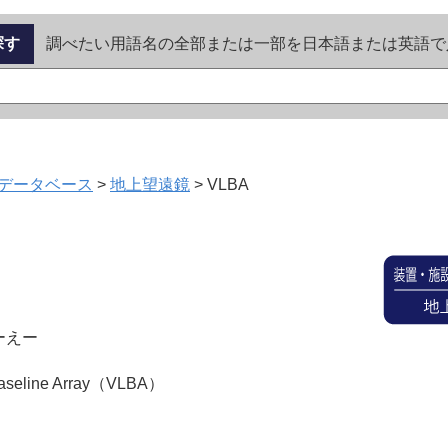
探す
調べたい用語名の全部または一部を日本語または英語で
データベース
>
地上望遠鏡
>
VLBA
ーえー
Baseline Array（VLBA）