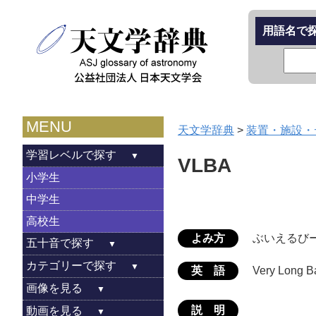
用語名で
MENU
天文学辞典
>
装置・施設・
学習レベルで探す
VLBA
小学生
中学生
高校生
よみ方
ぶいえるび
五十音で探す
カテゴリーで探す
英 語
Very Long 
画像を見る
説 明
動画を見る