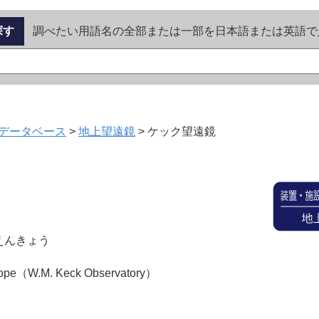
探す
調べたい用語名の全部または一部を日本語または英語で
データベース
>
地上望遠鏡
>
ケック望遠鏡
えんきょう
cope（W.M. Keck Observatory）