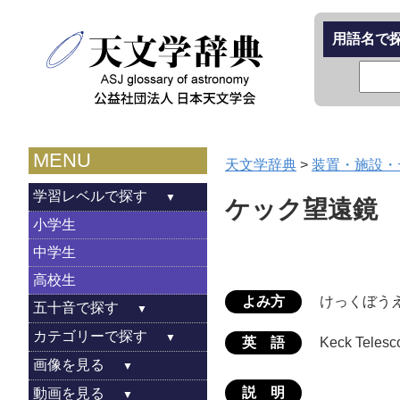
用語名で
MENU
天文学辞典
>
装置・施設・
学習レベルで探す
ケック望遠鏡
小学生
中学生
高校生
よみ方
けっくぼう
五十音で探す
カテゴリーで探す
英 語
Keck Teles
画像を見る
説 明
動画を見る