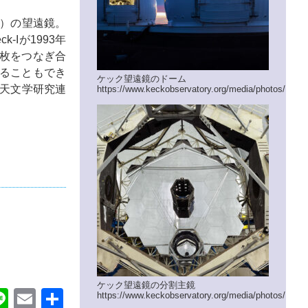
-II）の望遠鏡。
Iが1993年
36枚をつなぎ合
ることもでき
ケック望遠鏡のドーム
ア天文学研究連
https://www.keckobservatory.org/media/photos/
ケック望遠鏡の分割主鏡
ok
itter
Line
Email
共
https://www.keckobservatory.org/media/photos/