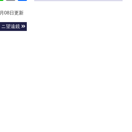
有
1月08日更新
ミニ望遠鏡