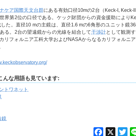
ナケア国際天文台群
にある有効口径10mの2台（Keck-I, Keck
世界第2位の口径である。ケック財団からの資金援助によりKeck-
に完成した。直径10 mの主鏡は、直径1.6 mの6角形のユニット鏡
ある。2台の望遠鏡からの光線を結合して
干渉計
として観測す
カリフォルニア工科大学およびNASAからなるカリフォルニ
。
w.keckobservatory.org/
こんな用語も見ています:
アントワネット
群
遠鏡
Facebo
X
Tw