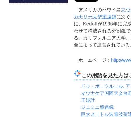
アメリカのハワイ島
マウ
カナリー大型望遠鏡
に次ぐ
に、Keck-IIが1996年
わせて構成される分割鏡で
る。カリフォルニア大学、
合によって運営されている
ホームページ：
http://ww
この用語を見た方は
ドゥ・ボークルール, 
マウナケア国際天文台
干渉計
ジェミニ望遠鏡
巨大メートル波電波望