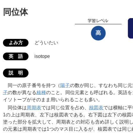
同位体
よみ方
どういたい
英 語
isotope
説 明
同一の原子番号を持つ（
陽子
の数が同じ、すなわち同じ元
子
の数が異なる
核種
のこと。同位元素とも呼ばれる。英語を
イソトープがそのまま用いられることも多い。
同位体は
周期表
では同じ位置を占め、
核図表
では横軸に平
1の上は周期表、左下は核図表である。右下図は左下の核図
塗った部分を拡大して、周期表との対応も含め詳しく説明し
の元素は周期表では1つのマス目に入るが、核図表では同じ