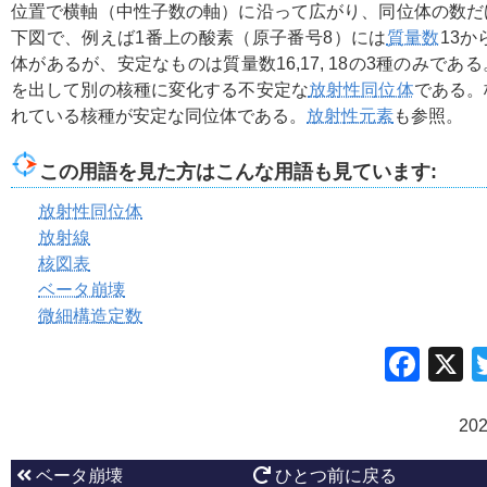
位置で横軸（中性子数の軸）に沿って広がり、同位体の数だ
下図で、例えば1番上の酸素（原子番号8）には
質量数
13か
体があるが、安定なものは質量数16,17, 18の3種のみであ
を出して別の核種に変化する不安定な
放射性同位体
である。
れている核種が安定な同位体である。
放射性元素
も参照。
この用語を見た方はこんな用語も見ています:
放射性同位体
放射線
核図表
ベータ崩壊
微細構造定数
Fac
20
ベータ崩壊
ひとつ前に戻る