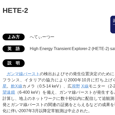
HETE-2
よみ方
へてぃーつー
英 語
High Energy Transient Explorer-2 (HETE-2) sate
説 明
ガンマ線バースト
の検出およびその発生位置決定のために
フランス、イタリアの協力により2000年10月に打ち上
星
。
軟X線
カメラ（0.5-14 keV）、広
視野
X線
モニター（2-2
望遠鏡
（6-400 keV）を備え、ガンマ線バーストが発生す
計算し、地上のネットワークに数十秒以内に配信して追観測
発とガンマ線バーストの関連の証拠をとらえるなどの成果を
化に伴い2007年3月以降定常観測は中止された。