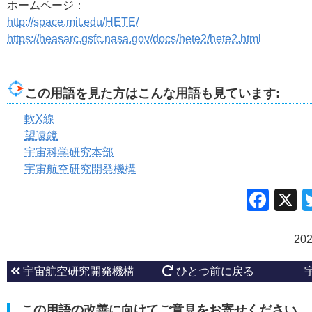
ホームページ：
http://space.mit.edu/HETE/
https://heasarc.gsfc.nasa.gov/docs/hete2/hete2.html
この用語を見た方はこんな用語も見ています:
軟X線
望遠鏡
宇宙科学研究本部
宇宙航空研究開発機構
Fac
20
宇宙航空研究開発機構
ひとつ前に戻る
この用語の改善に向けてご意見をお寄せください。