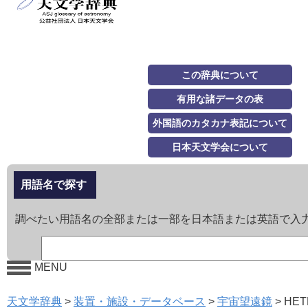
この辞典について
有用な諸データの表
外国語のカタカナ表記について
日本天文学会について
用語名で探す
調べたい用語名の全部または一部を日本語または英語で入
MENU
天文学辞典
>
装置・施設・データベース
>
宇宙望遠鏡
>
HET