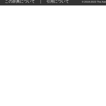
この辞典について
｜
引用について
© 2018-2023 The Astr