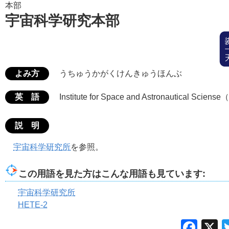
本部
宇宙科学研究本部
よみ方
うちゅうかがくけんきゅうほんぶ
英 語
Institute for Space and Astronautical Scien
説 明
宇宙科学研究所
を参照。
この用語を見た方はこんな用語も見ています:
宇宙科学研究所
HETE-2
Fac