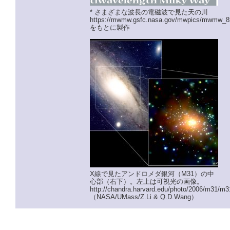
* さまざまな波長の電磁波で見た天の川
https://mwmw.gsfc.nasa.gov/mwpics/mwmw_8
をもとに製作
X線で見たアンドロメダ銀河（M31）の中
心部（右下）。左上は可視光の画像。
http://chandra.harvard.edu/photo/2006/m31/m3
（NASA/UMass/Z.Li & Q.D.Wang）