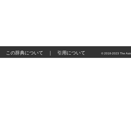
この辞典について
｜
引用について
© 2018-2023 The Astr