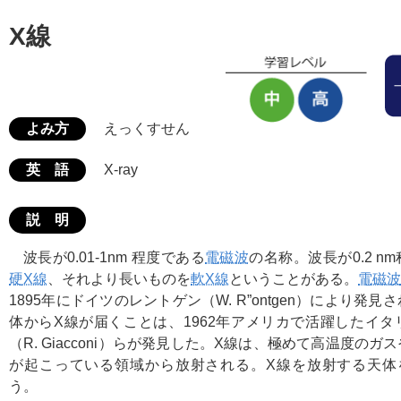
X線
よみ方
えっくすせん
英 語
X-ray
説 明
波長が0.01-1nm 程度である
電磁波
の名称。波長が0.2 
硬X線
、それより長いものを
軟X線
ということがある。
電磁波
1895年にドイツのレントゲン（W. R”ontgen）により発
体からX線が届くことは、1962年アメリカで活躍したイタ
（R. Giacconi）らが発見した。X線は、極めて高温度の
が起こっている領域から放射される。X線を放射する天体
う。