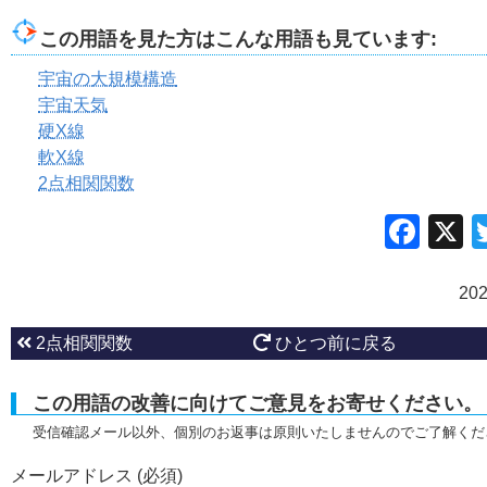
この用語を見た方はこんな用語も見ています:
宇宙の大規模構造
宇宙天気
硬X線
軟X線
2点相関関数
Fac
20
2点相関関数
ひとつ前に戻る
この用語の改善に向けてご意見をお寄せください。
受信確認メール以外、個別のお返事は原則いたしませんのでご了解くだ
メールアドレス (必須)