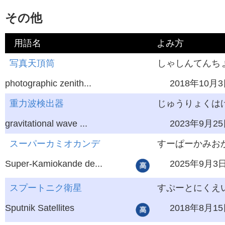
その他
用語名
よみ方
英語
写真天頂筒
学習レベル
しゃしんてんち
最終更新
photographic zenith...
2018年10月
重力波検出器
じゅうりょくはけ
gravitational wave ...
2023年9月2
スーパーカミオカンデ
すーぱーかみお
Super-Kamiokande de...
2025年9月3
スプートニク衛星
すぷーとにくえ
Sputnik Satellites
2018年8月1