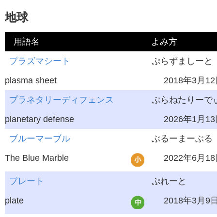
地球
用語名
よみ方
英語
プラズマシート
学習レベル
ぷらずましーと
最終更新
plasma sheet
2018年3月1
プラネタリーディフェンス
ぷらねたりーで
planetary defense
2026年1月1
ブルーマーブル
ぶるーまーぶる
The Blue Marble
2022年6月1
プレート
ぷれーと
plate
2018年3月9