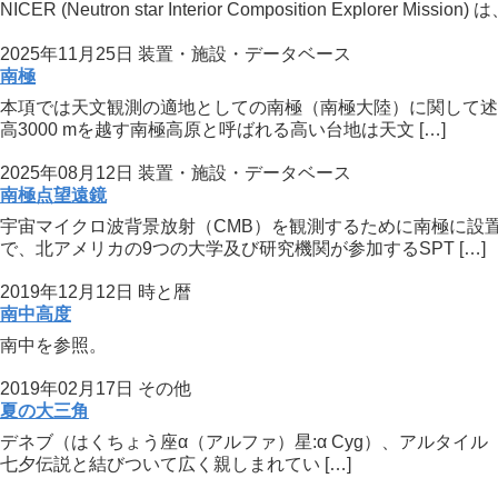
NICER (Neutron star Interior Composition Explo
2025年11月25日
装置・施設・データベース
南極
本項では天文観測の適地としての南極（南極大陸）に関して述べ
高3000 mを越す南極高原と呼ばれる高い台地は天文 […]
2025年08月12日
装置・施設・データベース
南極点望遠鏡
宇宙マイクロ波背景放射（CMB）を観測するために南極に設置
で、北アメリカの9つの大学及び研究機関が参加するSPT […]
2019年12月12日
時と暦
南中高度
南中を参照。
2019年02月17日
その他
夏の大三角
デネブ（はくちょう座α（アルファ）星:α Cyg）、アルタイル（
七夕伝説と結びついて広く親しまれてい […]