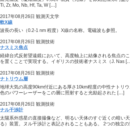
Ti, Zr, Mo, Nb, Hf, Ta, W […]
2017年08月26日
観測天文学
軟X線
波長の長い（0.2-1 nm 程度）X線の名称。電磁波も参照。
2017年08月26日
観測技術
ナスミス焦点
経緯台式反射望遠鏡において、高度軸上に結像される焦点のこ
を置くことで実現する。イギリスの技術者ナスミス（J. Nas […
2017年08月26日
観測技術
ナトリウム層
地球大気の高度90km付近にある厚さ10km程度の中性ナト
色のパワーレーザーをこの層に照射すると光励起された […]
2017年08月26日
観測技術
ナル干渉計
太陽系外惑星の直接撮像など、明るい天体のすぐ近くの暗い天
る）装置。ヌル干渉計と表記されることもある。 2つの独立の望 