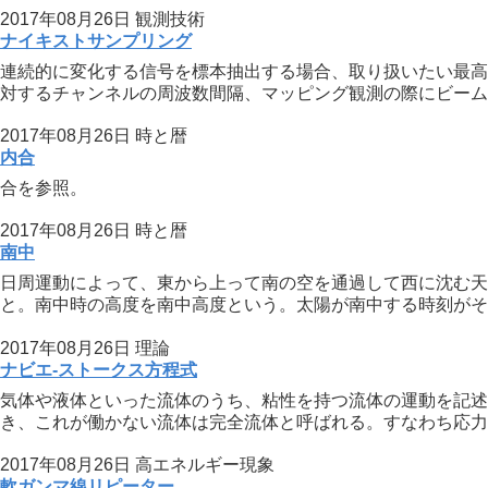
2017年08月26日
観測技術
ナイキストサンプリング
連続的に変化する信号を標本抽出する場合、取り扱いたい最高
対するチャンネルの周波数間隔、マッピング観測の際にビームサ
2017年08月26日
時と暦
内合
合を参照。
2017年08月26日
時と暦
南中
日周運動によって、東から上って南の空を通過して西に沈む天
と。南中時の高度を南中高度という。太陽が南中する時刻がその
2017年08月26日
理論
ナビエ-ストークス方程式
気体や液体といった流体のうち、粘性を持つ流体の運動を記述
き、これが働かない流体は完全流体と呼ばれる。すなわち応力テ
2017年08月26日
高エネルギー現象
軟ガンマ線リピーター