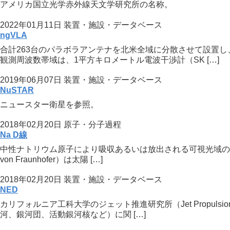
アメリカ国立光学赤外線天文学研究所の名称。
2022年01月11日
装置・施設・データベース
ngVLA
合計263台のパラボラアンテナを北米全域に分散させて設置し
観測周波数帯域は、1平方キロメートル電波干渉計（SK […]
2019年06月07日
装置・施設・データベース
NuSTAR
ニュースター衛星を参照。
2018年02月20日
原子・分子過程
Na D線
中性ナトリウム原子により吸収あるいは放出される可視光域のスペクト
von Fraunhofer）は太陽 […]
2018年02月20日
装置・施設・データベース
NED
カリフォルニア工科大学のジェット推進研究所（Jet Propuls
河、銀河団、活動銀河核など）に関 […]