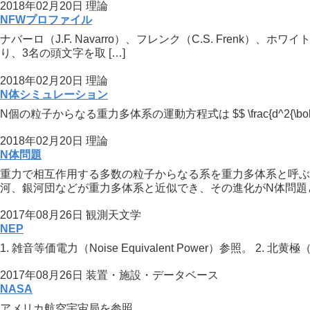
2018年02月20日
理論
NFWプロファイル
ナバーロ（J.F. Navarro）、フレンク（C.S. Frenk）
り、3名の頭文字を取 […]
2018年02月20日
理論
N体シミュレーション
N個の粒子からなる重力多体系の運動方程式は $$ \frac{d^2{\boldsymbol{x}_i}
2018年02月20日
理論
N体問題
重力で相互作用する多数の粒子からなる系を重力多体系と呼ぶ
河、銀河団などが重力多体系と近似でき、その進化がN体問題とし
2017年08月26日
観測天文学
NEP
1. 雑音等価電力（Noise Equivalent Power）参照。 2. 北黄
2017年08月26日
装置・施設・データベース
NASA
アメリカ航空宇宙局を参照。