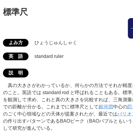
標準尺
よみ方
ひょうじゅんしゃく
英 語
standard ruler
説 明
真の大きさがわかっているか、何らかの方法でそれが精度
のこと。英語では standard rod と呼ばれることもある。
を観測して求め、これと真の大きさを比較すれば、三角測量
での距離が分かる。これまでに標準尺として
銀河団
中心の
巨
のごく中心領域などの天体が提案されたが、最近では
バリオ
の作り出すパターンであるBAOピーク（BAOバブルともい
して研究が進んでいる。