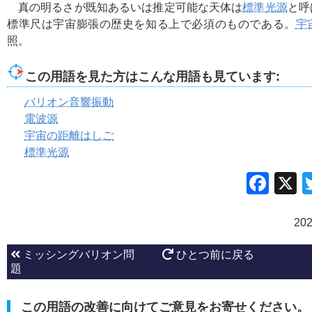
真の明るさが既知あるいは推定可能な天体は
標準光源
と呼
標準尺は宇宙膨張の歴史を知る上で必須のものである。
宇
照。
この用語を見た方はこんな用語も見ています:
バリオン音響振動
電波源
宇宙の距離はしご
標準光源
Fac
20
ミッシングバリオン問
ひとつ前に戻る
題
この用語の改善に向けてご意見をお寄せください。