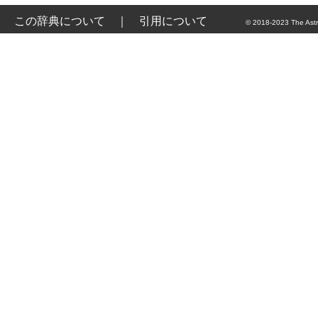
この辞典について
｜
引用について
© 2018-2023 The Astr