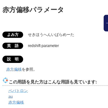
赤方偏移パラメータ
よみ方
せきほうへんいぱらめーた
英 語
redshift parameter
説 明
赤方偏移
を参照。
この用語を見た方はこんな用語も見ています:
ペバトロン
au
赤方偏移