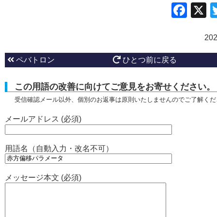
Fac
20
ペバトロン
ひとつ前に戻る
この用語の改善に向けてご意見をお寄せください。
受信確認メール以外、個別のお返事は原則いたしませんのでご了解くだ
メールアドレス (必須)
用語名（自動入力・改名不可）
メッセージ本文 (必須)