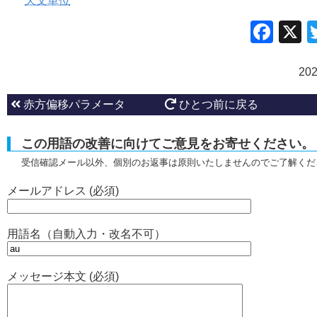
天文単位
Fac
20
赤方偏移パラメータ
ひとつ前に戻る
この用語の改善に向けてご意見をお寄せください。
受信確認メール以外、個別のお返事は原則いたしませんのでご了解くだ
メールアドレス (必須)
用語名（自動入力・改名不可）
メッセージ本文 (必須)