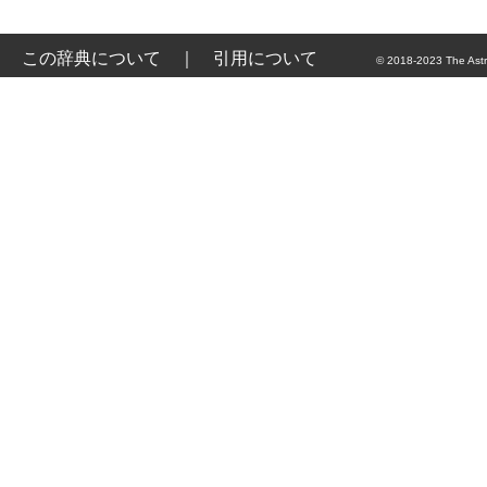
この辞典について
｜
引用について
© 2018-2023 The Astr