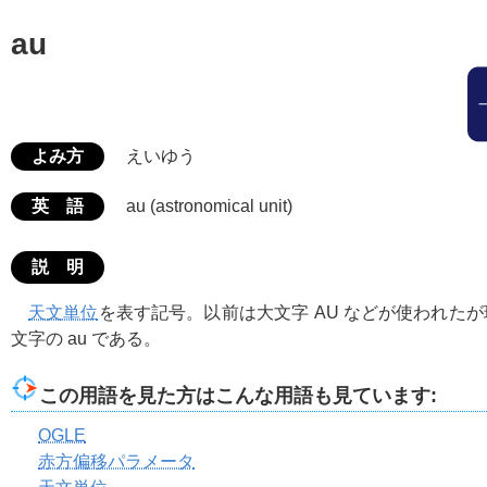
au
よみ方
えいゆう
英 語
au (astronomical unit)
説 明
天文単位
を表す記号。以前は大文字 AU などが使われた
文字の au である。
この用語を見た方はこんな用語も見ています:
OGLE
赤方偏移パラメータ