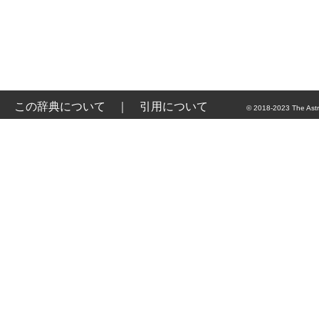
この辞典について
｜
引用について
© 2018-2023 The Astr