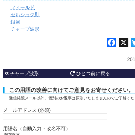
フィールド
セルシック則
銀河
チャープ波形
Fac
20
チャープ波形
ひとつ前に戻る
この用語の改善に向けてご意見をお寄せください。
受信確認メール以外、個別のお返事は原則いたしませんのでご了解くだ
メールアドレス (必須)
用語名（自動入力・改名不可）