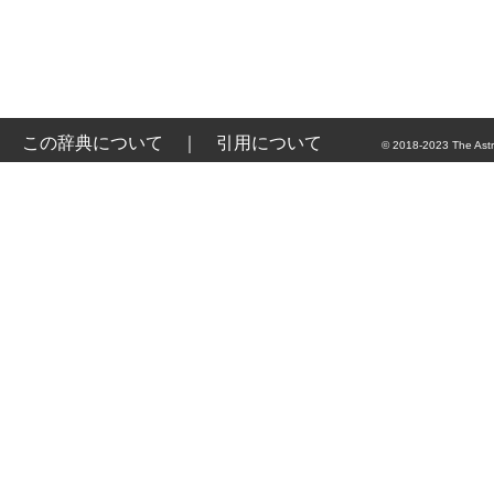
この辞典について
｜
引用について
© 2018-2023 The Astr