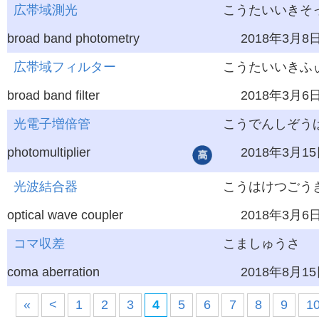
広帯域測光
こうたいいきそ
broad band photometry
2018年3月8
広帯域フィルター
こうたいいきふ
broad band filter
2018年3月6
光電子増倍管
こうでんしぞう
photomultiplier
2018年3月1
光波結合器
こうはけつごう
optical wave coupler
2018年3月6
コマ収差
こましゅうさ
coma aberration
2018年8月1
«
<
1
2
3
4
5
6
7
8
9
1