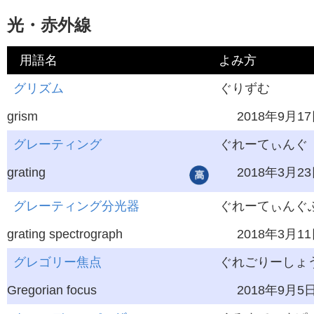
光・赤外線
用語名
よみ方
英語
グリズム
学習レベル
ぐりずむ
最終更新
grism
2018年9月1
グレーティング
ぐれーてぃんぐ
grating
2018年3月2
グレーティング分光器
ぐれーてぃんぐ
grating spectrograph
2018年3月1
グレゴリー焦点
ぐれごりーしょ
Gregorian focus
2018年9月5