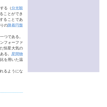
する（
分光観
ることができ
することであ
りの
降着円盤
一つである。
ウンフォーファ
用いた恒星大気の
ある。
星間物
比を用いた温
れるようにな