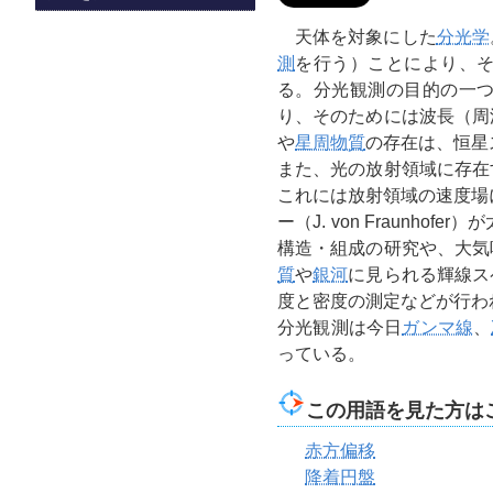
天体を対象にした
分光学
測
を行う）ことにより、
る。分光観測の目的の一
り、そのためには波長（周
や
星周物質
の存在は、恒星
また、光の放射領域に存在
これには放射領域の速度場
ー（J. von Fraun
構造・組成の研究や、大気
質
や
銀河
に見られる輝線ス
度と密度の測定などが行わ
分光観測は今日
ガンマ線
、
っている。
この用語を見た方は
赤方偏移
降着円盤