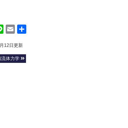
ok
itter
Line
Email
共
有
4月12日更新
磁流体力学