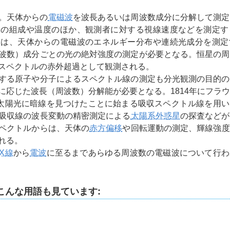
。天体からの
電磁波
を波長あるいは周波数成分に分解して測定
その組成や温度のほか、観測者に対する視線速度などを測定す
つは、天体からの電磁波のエネルギー分布や連続光成分を測定
波数）成分ごとの光の絶対強度の測定が必要となる。恒星の周
スペクトルの赤外超過として観測される。
する原子や分子によるスペクトル線の測定も分光観測の目的の
に応じた波長（周波数）分解能が必要となる。1814年にフラ
hofer）が太陽光に暗線を見つけたことに始まる吸収スペクトル線を
吸収線の波長変動の精密測定による
太陽系外惑星
の探査などが
ペクトルからは、天体の
赤方偏移
や回転運動の測定、輝線強度
れる。
X線
から
電波
に至るまであらゆる周波数の電磁波について行わ
こんな用語も見ています: