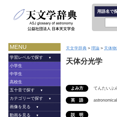
用語名で
MENU
天文学辞典
>
理論
>
天体物
学習レベルで探す
天体分光学
小学生
中学生
高校生
よみ方
てんたいぶ
五十音で探す
カテゴリーで探す
英 語
astronomica
画像を見る
説 明
動画を見る