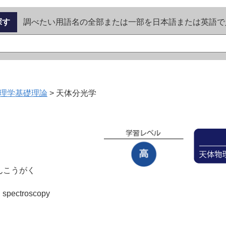
探す
調べたい用語名の全部または一部を日本語または英語で
理学基礎理論
>
天体分光学
んこうがく
l spectroscopy