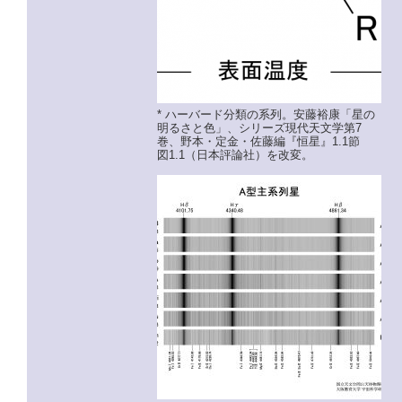
* ハーバード分類の系列。安藤裕康「星の
明るさと色」、シリーズ現代天文学第7
巻、野本・定金・佐藤編『恒星』1.1節
図1.1（日本評論社）を改変。