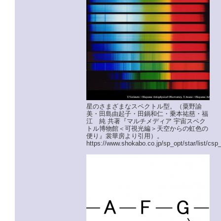
星のさまざまなスペクトル型。（粟野諭
美・田島由起子・田鍋和仁・乗本祐慈・福
江 純 共著『マルチメディア 宇宙スペク
トル博物館＜可視光編＞天空からの虹色の
便り』裳華房より引用）。
https://www.shokabo.co.jp/sp_opt/star/list/csp_