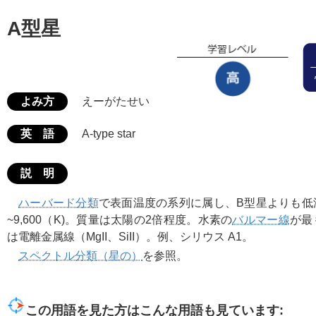
A型星
よみ方
えーがたせい
英 語
A-type star
説 明
ハーバード分類
で表面温度の系列に属し、B型星よりも低
~9,600（K)。質量は太陽の2倍程度。水素の
バルマー線
が最
は電離金属線（MgII、SiII）。例、シリウス A1。
スペクトル分類（星の）
を参照。
この用語を見た方はこんな用語も見ています: