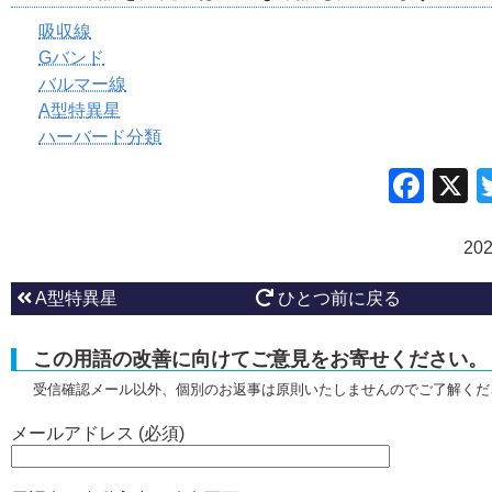
吸収線
Gバンド
バルマー線
A型特異星
ハーバード分類
Fac
20
A型特異星
ひとつ前に戻る
この用語の改善に向けてご意見をお寄せください。
受信確認メール以外、個別のお返事は原則いたしませんのでご了解くだ
メールアドレス (必須)