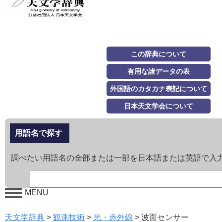
この辞典について
有用な諸データの表
外国語のカタカナ表記について
日本天文学会について
用語名で探す
調べたい用語名の全部または一部を日本語または英語で入
MENU
天文学辞典
>
観測技術
>
光・赤外線
>
波面センサー