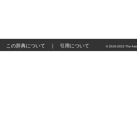
この辞典について
｜
引用について
© 2018-2023 The Astr