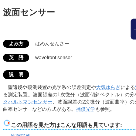
波面センサー
よみ方
はめんせんさー
英 語
wavefront sensor
説 明
望遠鏡や観測装置の光学系の誤差測定や
大気ゆらぎ
による
る測定装置。波面誤差の1次微分（波面傾斜ベクトル）の分
クハルトマンセンサー
、波面誤差の2次微分（波面曲率）の
曲率センサーなどの方式がある。
補償光学
も参照。
この用語を見た方はこんな用語も見ています: