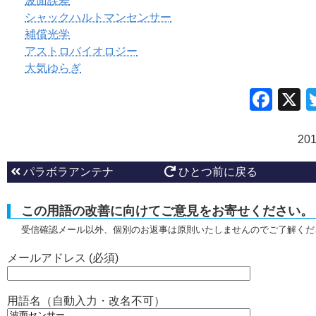
波面誤差
シャックハルトマンセンサー
補償光学
アストロバイオロジー
大気ゆらぎ
Fac
20
パラボラアンテナ
ひとつ前に戻る
この用語の改善に向けてご意見をお寄せください。
受信確認メール以外、個別のお返事は原則いたしませんのでご了解くだ
メールアドレス (必須)
用語名（自動入力・改名不可）